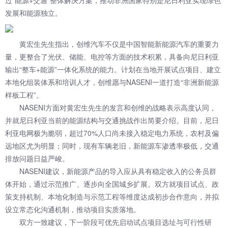
过“能源+交通”整体解决方案，推动非洲国家特别是尼日利亚实现绿色
发展和能源独立。
黄宏生先生指出，创维汽车不仅是中国智能新能源汽车的重要力
量，更整合了光伏、储能、电控等方面的技术积累，具备向尼日利亚
输出“整车+能源”一体化系统的能力。计划在当地开展试点项目、建立
本地化组装体系和培训人才，创维愿与NASENI一道打造“非洲新能源
样板工程”。
NASENI方面对黄宏生先生的发言和创维的战略表示高度认同，
并就尼日利亚当前的能源结构与交通挑战作出简要介绍。目前，尼日
利亚电网极为脆弱，超过70%人口尚未接入稳定电力系统，农村及偏
远地区尤为明显；同时，现有车辆老旧，新能源车渗透率极低，交通
排放问题日益严峻。
NASENI建议，新能源产品的导入应从具有稳定收入的公务员群
体开始，通过示范推广、逐步向全国城乡扩展。双方就项目试点、政
策支持机制、本地化制造与示范工程等维度达成初步合作意向，并拟
设立常态化沟通机制，推动项目实质落地。
双方一致建议，下一阶段可优先启动试点项目选址与可行性研