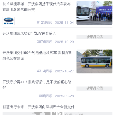
技术赋能零碳！开沃集团携手现代汽车发布
首款 8.5 米氢能公交
6125阅读
2025-11-04
开沃集团冠名赞助“溧BA”体育盛会
3976阅读
2025-10-29
开沃集团交付90台纯电低地板客车 深耕深圳
绿色公交建设
4314阅读
2025-10-27
开沃守护再+1！胜利背后，是不变的暖心陪
伴
1095阅读
2025-09-28
智慧出行未来，开沃集团向深圳巴士全新交付