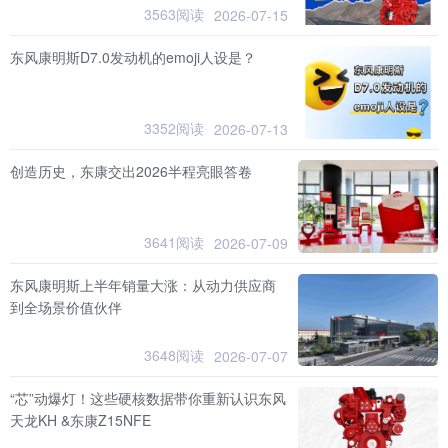
3563阅读
2026-07-15
东风康明斯D7.0发动机的emoji人设是？
3352阅读
2026-07-13
创造历史，东康交出2026半程亮眼答卷
3641阅读
2026-07-09
东风康明斯上半年销量大涨：从动力供应商
到全场景价值伙伴
3648阅读
2026-07-07
“芯”动爆灯！这些硬核数据带你重新认识东风
天龙KH &东康Z15NFE