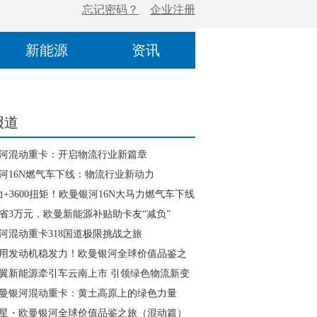
新能源
资讯
报道
河混动重卡：开启物流行业新篇章
河16N燃气车下线：物流行业新动力
马力+3600扭矩！欧曼银河16N大马力燃气车下线
流运输新格局
省3万元，欧曼新能源补贴助卡友“减负”
河混动重卡318国道极限挑战之旅
用发动机稳发力！欧曼银河全球价值品鉴之
篇）征服72道拐高难路段
翼新能源牵引车云南上市 引领绿色物流新变
曼银河混动重卡：黄土高原上的绿色力量
星・欧曼银河全球价值品鉴之旅（混动篇）