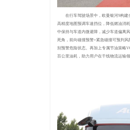
在行车驾驶场景中，欧曼银河9构建
高精度地图预调车速挡位，降低燃油消
中保持与车道内微避障，减少车道偏离
死角，前向碰撞预警+紧急碰撞可预判风
别预警危险状态。再加上专属节油策略V
百公里油耗，助力用户在干线物流运输