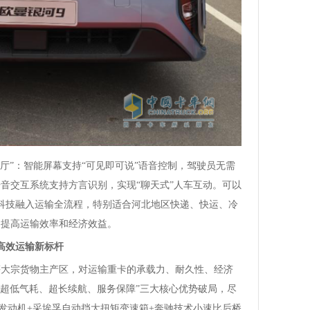
厅”：智能屏幕支持“可见即可说”语音控制，驾驶员无需
音交互系统支持方言识别，实现“聊天式”人车互动。可以
科技融入运输全流程，特别适合河北地区快递、快运、冷
们提高运输效率和经济效益。
高效运输新标杆
等大宗货物主产区，对运输重卡的承载力、耐久性、经济
“超低气耗、超长续航、服务保障”三大核心优势破局，尽
N发动机+采埃孚自动挡大扭矩变速箱+奔驰技术小速比后桥