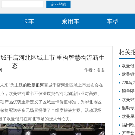
卡车
乘用车
车型
相关
百城千店河北区域上市 重构智慧物流新生
态
欧曼银
网
作者：君君
欧曼银
720
动未来”为主题的
欧曼银河
百城千店河北区域上市发布会在
重塑物
锁单即
支点，欧曼银河重卡不仅深度契合河北物流行业对高效、
欧曼银
多项产品优势重新定义了区域重卡价值标准，为华北地区
混动专
乡敏捷配送等多元场景提供了全维度解决方案。活动现场
旅（混动
欧曼星
彰显了欧曼银河在河北市场的强大号召力。
革
福田欧
万里繁