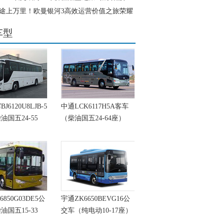
 欧曼混动重卡战队正式出征
途上万里！欧曼银河3高效运营价值之旅荣耀
铸就全场景高效运营标杆
车型
6120U8LJB-5
中通LCK6117H5A客车
油国五24-55
（柴油国五24-64座）
6850G03DE5公
宇通ZK6650BEVG16公
油国五15-33
交车（纯电动10-17座）