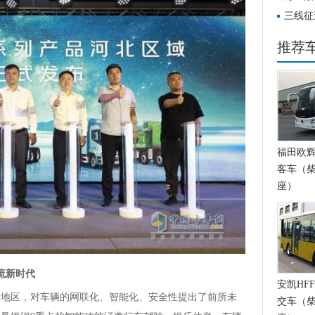
荣耀启航
三线征
收官：
推荐
福田欧辉BJ
客车（柴
座）
流新时代
安凯HFF
沿地区，对车辆的网联化、智能化、安全性提出了前所未
交车（柴