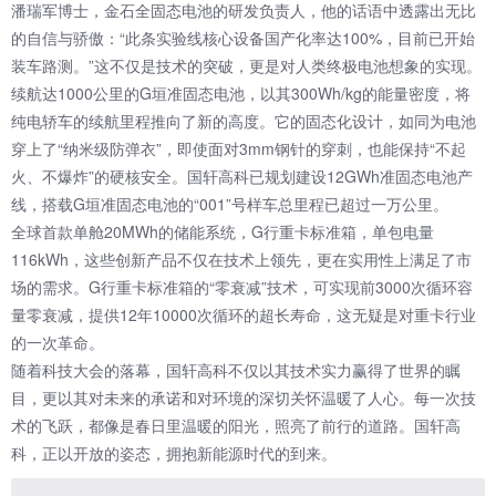
潘瑞军博士，金石全固态电池的研发负责人，他的话语中透露出无比
的自信与骄傲：“此条实验线核心设备国产化率达100%，目前已开始
装车路测。”这不仅是技术的突破，更是对人类终极电池想象的实现。
续航达1000公里的G垣准固态电池，以其300Wh/kg的能量密度，将
纯电轿车的续航里程推向了新的高度。它的固态化设计，如同为电池
穿上了“纳米级防弹衣”，即使面对3mm钢针的穿刺，也能保持“不起
火、不爆炸”的硬核安全。国轩高科已规划建设12GWh准固态电池产
线，搭载G垣准固态电池的“001”号样车总里程已超过一万公里。
全球首款单舱20MWh的储能系统，G行重卡标准箱，单包电量
116kWh，这些创新产品不仅在技术上领先，更在实用性上满足了市
场的需求。G行重卡标准箱的“零衰减”技术，可实现前3000次循环容
量零衰减，提供12年10000次循环的超长寿命，这无疑是对重卡行业
的一次革命。
随着科技大会的落幕，国轩高科不仅以其技术实力赢得了世界的瞩
目，更以其对未来的承诺和对环境的深切关怀温暖了人心。每一次技
术的飞跃，都像是春日里温暖的阳光，照亮了前行的道路。国轩高
科，正以开放的姿态，拥抱新能源时代的到来。