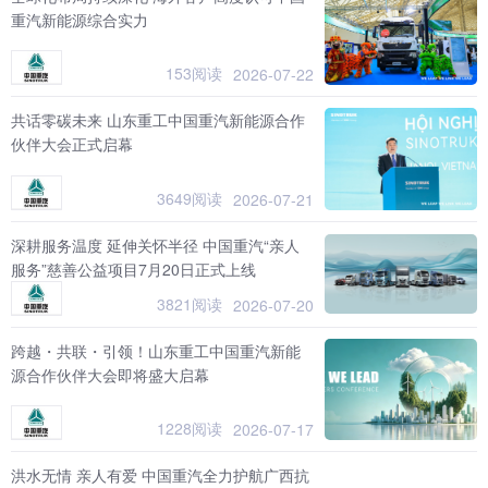
重汽新能源综合实力
153阅读
2026-07-22
共话零碳未来 山东重工中国重汽新能源合作
伙伴大会正式启幕
3649阅读
2026-07-21
深耕服务温度 延伸关怀半径 中国重汽“亲人
服务”慈善公益项目7月20日正式上线
3821阅读
2026-07-20
跨越・共联・引领！山东重工中国重汽新能
源合作伙伴大会即将盛大启幕
1228阅读
2026-07-17
洪水无情 亲人有爱 中国重汽全力护航广西抗