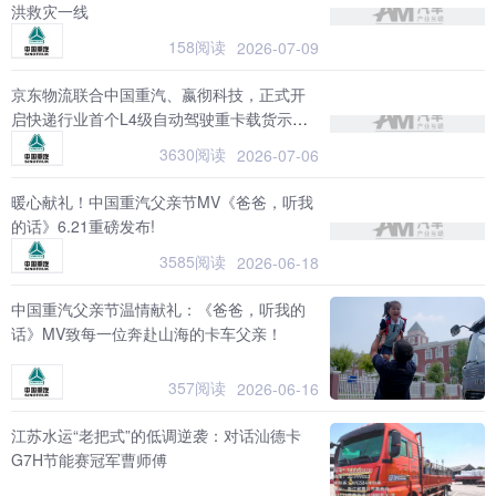
洪救灾一线
158阅读
2026-07-09
京东物流联合中国重汽、嬴彻科技，正式开
启快递行业首个L4级自动驾驶重卡载货示范
应用项目
3630阅读
2026-07-06
暖心献礼！中国重汽父亲节MV《爸爸，听我
的话》6.21重磅发布!
3585阅读
2026-06-18
中国重汽父亲节温情献礼：《爸爸，听我的
话》MV致每一位奔赴山海的卡车父亲！
357阅读
2026-06-16
江苏水运“老把式”的低调逆袭：对话汕德卡
G7H节能赛冠军曹师傅