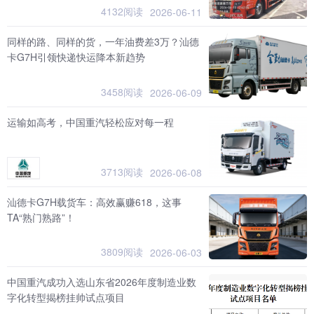
4132阅读
2026-06-11
同样的路、同样的货，一年油费差3万？汕德
卡G7H引领快递快运降本新趋势
3458阅读
2026-06-09
运输如高考，中国重汽轻松应对每一程
3713阅读
2026-06-08
汕德卡G7H载货车：高效赢赚618，这事
TA“熟门熟路”！
3809阅读
2026-06-03
中国重汽成功入选山东省2026年度制造业数
字化转型揭榜挂帅试点项目