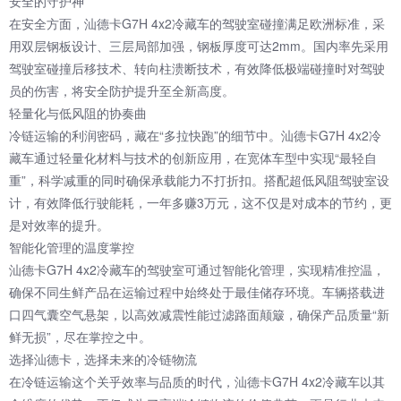
安全的守护神
在安全方面，汕德卡G7H 4x2冷藏车的驾驶室碰撞满足欧洲标准，采
用双层钢板设计、三层局部加强，钢板厚度可达2mm。国内率先采用
驾驶室碰撞后移技术、转向柱溃断技术，有效降低极端碰撞时对驾驶
员的伤害，将安全防护提升至全新高度。
轻量化与低风阻的协奏曲
冷链运输的利润密码，藏在“多拉快跑”的细节中。汕德卡G7H 4x2冷
藏车通过轻量化材料与技术的创新应用，在宽体车型中实现“最轻自
重”，科学减重的同时确保承载能力不打折扣。搭配超低风阻驾驶室设
计，有效降低行驶能耗，一年多赚3万元，这不仅是对成本的节约，更
是对效率的提升。
智能化管理的温度掌控
汕德卡G7H 4x2冷藏车的驾驶室可通过智能化管理，实现精准控温，
确保不同生鲜产品在运输过程中始终处于最佳储存环境。车辆搭载进
口四气囊空气悬架，以高效减震性能过滤路面颠簸，确保产品质量“新
鲜无损”，尽在掌控之中。
选择汕德卡，选择未来的冷链物流
在冷链运输这个关乎效率与品质的时代，汕德卡G7H 4x2冷藏车以其