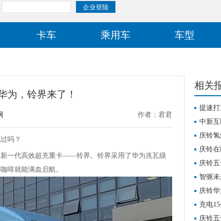
卡车
乘用车
车型
相关
+华为，铃界来了！
提速打
网
作者：君君
重卡交
中新互
钥
庆铃氢
过吗？
庆铃在
的新一代高效超充重卡——铃界。铃界采用了华为兆瓦级
范项目
庆铃五
杯咖啡就能满血启航。
智驱未
新能源
庆铃华
革
充电1
率赚钱
庆铃五