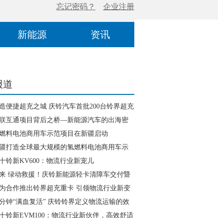
新能源
资讯
报道
造便捷超充之城 庆铃汽车首批200台铃界超充
付
联互通项目背后之桥—新能源汽车的出海密
燃料电池商用车示范项目在新疆启动
疆打造全球最大规模的氢燃料电池商用车示
十铃新KV600：物流行业新宠儿
来 绿动救援！庆铃新能源轻卡清障车交付暨
小卡清障车重磅亮相
为合作推出铃界超充重卡 引领物流行业新变
5分钟“满血复活” 庆铃铃界定义物流运输的效
逻辑
十铃新EVM100：物流行业新伙伴，高效舒适