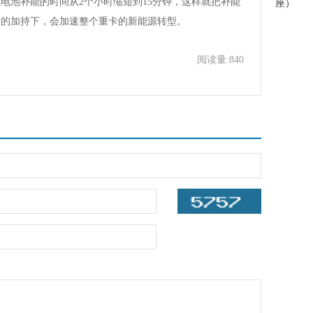
电池补能的时间从2个小时缩短到15分钟，这样就把补能
座）
术的加持下，会加速整个重卡的新能源转型。
阅读量:840