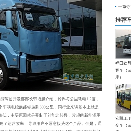
驾驶体
一举夺
新能源
推荐
福田欧辉BJ
客车（柴
座）
驾驶开发部部长韩增超介绍，铃界每公里耗电1.2度，
这个车满电续航能够达到300公里，同行业来讲基本上就是
比较低，主要原因就是受制于补能比较慢，常规的新能源重
安凯HFF
大影响了运营效率，导致用户不愿意接受这个产品。但是，通
交车（柴