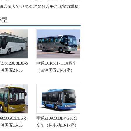
验
得六项大奖 庆铃铃坤如何以平台化实力重塑
轻卡格局？
车型
6120U8LJB-5
中通LCK6117H5A客车
油国五24-55
（柴油国五24-64座）
6850G03DE5公
宇通ZK6650BEVG16公
油国五15-33
交车（纯电动10-17座）