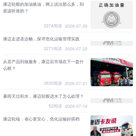
康迈轮毂的加油换油，网上说法那么多，到
底该听谁的？
3274阅读
2026-07-29
康迈走进圣达畅，探寻危化运输管理实践
3271阅读
2026-07-22
从卖产品到做服务，康迈后市场在下一盘什
么棋？
3830阅读
2026-07-21
暴雨天过积水，康迈轮毂进水了怎么处理？
52阅读
2026-07-14
康迈轮端：省心更安心，危化运输好搭档