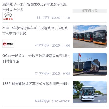
助建城乡一体化 安凯300台新能源客车批量
交付大连交运
881阅读
2025-11-18
50辆中车新能源客车正式投运威海，推动城
市公交绿色升级
4129阅读
2025-11-06
GC15全球首发！金旅三款新能源客车亮剑比
利时客车展
2185阅读
2025-10-09
188台创维新能源客车正式投运深圳巴士集团
5306阅读
2025-09-26