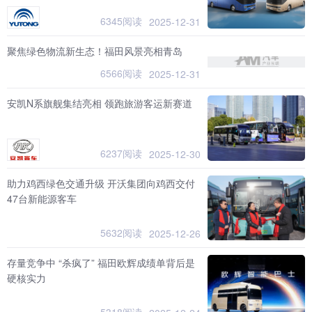
6345阅读
2025-12-31
聚焦绿色物流新生态！福田风景亮相青岛
6566阅读
2025-12-31
安凯N系旗舰集结亮相 领跑旅游客运新赛道
6237阅读
2025-12-30
助力鸡西绿色交通升级 开沃集团向鸡西交付
47台新能源客车
5632阅读
2025-12-26
存量竞争中 “杀疯了” 福田欧辉成绩单背后是
硬核实力
5318阅读