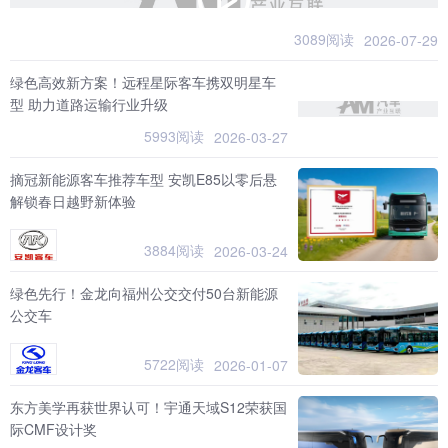
3089阅读
2026-07-29
绿色高效新方案！远程星际客车携双明星车
型 助力道路运输行业升级
5993阅读
2026-03-27
摘冠新能源客车推荐车型 安凯E85以零后悬
解锁春日越野新体验
3884阅读
2026-03-24
绿色先行！金龙向福州公交交付50台新能源
公交车
5722阅读
2026-01-07
东方美学再获世界认可！宇通天域S12荣获国
际CMF设计奖