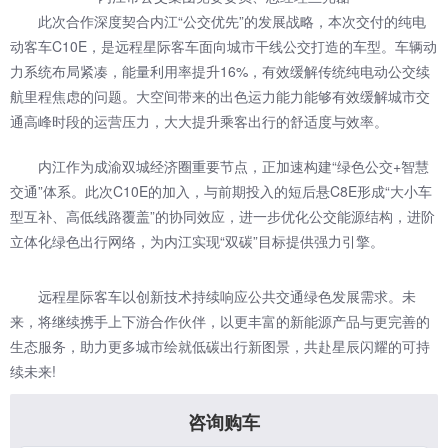
此次合作深度契合内江“公交优先”的发展战略，本次交付的纯电
动客车C10E，是远程星际客车面向城市干线公交打造的车型。车辆动
力系统布局紧凑，能量利用率提升16%，有效缓解传统纯电动公交续
航里程焦虑的问题。大空间带来的出色运力能力能够有效缓解城市交
通高峰时段的运营压力，大大提升乘客出行的舒适度与效率。
内江作为成渝双城经济圈重要节点，正加速构建“绿色公交+智慧
交通”体系。此次C10E的加入，与前期投入的短后悬C8E形成“大小车
型互补、高低线路覆盖”的协同效应，进一步优化公交能源结构，进阶
立体化绿色出行网络，为内江实现“双碳”目标提供强力引擎。
远程星际客车以创新技术持续响应公共交通绿色发展需求。未
来，将继续携手上下游合作伙伴，以更丰富的新能源产品与更完善的
生态服务，助力更多城市绘就低碳出行新图景，共赴星辰闪耀的可持
续未来!
咨询购车