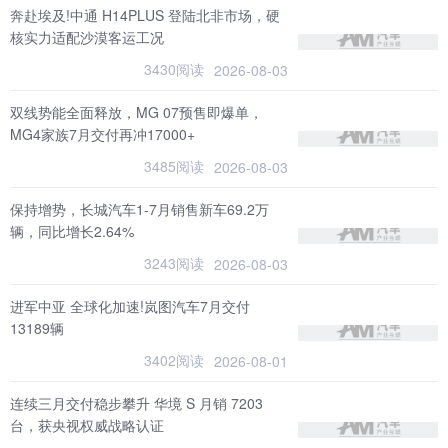
奔赴埃及!中通 H14PLUS 登陆北非市场，硬
核实力适配沙漠客运工况
3430阅读
2026-08-03
双线势能全面释放，MG 07预售即爆单，
MG4家族7月交付再冲17000+
3485阅读
2026-08-03
保持增势，长城汽车1-7月销售新车69.2万
辆，同比增长2.64%
3243阅读
2026-08-03
进军中亚 全球化加速!岚图汽车7月交付
13189辆
3402阅读
2026-08-01
连续三月交付稳步攀升 华境 S 月销 7203
台，获央视权威战略认证