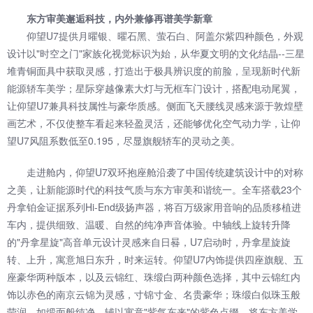
东方审美邂逅科技，内外兼修再谱美学新章
仰望U7提供月曜银、曜石黑、萤石白、阿盖尔紫四种颜色，外观
设计以"时空之门"家族化视觉标识为始，从华夏文明的文化结晶--三星
堆青铜面具中获取灵感，打造出于极具辨识度的前脸，呈现新时代新
能源轿车美学；星际穿越像素大灯与无框车门设计，搭配电动尾翼，
让仰望U7兼具科技属性与豪华质感。侧面飞天腰线灵感来源于敦煌壁
画艺术，不仅使整车看起来轻盈灵活，还能够优化空气动力学，让仰
望U7风阻系数低至0.195，尽显旗舰轿车的灵动之美。
走进舱内，仰望U7双环抱座舱沿袭了中国传统建筑设计中的对称
之美，让新能源时代的科技气质与东方审美和谐统一。全车搭载23个
丹拿铂金证据系列Hi-End级扬声器，将百万级家用音响的品质移植进
车内，提供细致、温暖、自然的纯净声音体验。中轴线上旋转升降
的"丹拿星旋"高音单元设计灵感来自日晷，U7启动时，丹拿星旋旋
转、上升，寓意旭日东升，时来运转。仰望U7内饰提供四座旗舰、五
座豪华两种版本，以及云锦红、珠缎白两种颜色选择，其中云锦红内
饰以赤色的南京云锦为灵感，寸锦寸金、名贵豪华；珠缎白似珠玉般
莹润，如缎面般纯净，辅以寓意"紫气东来"的紫色点缀，将东方美学