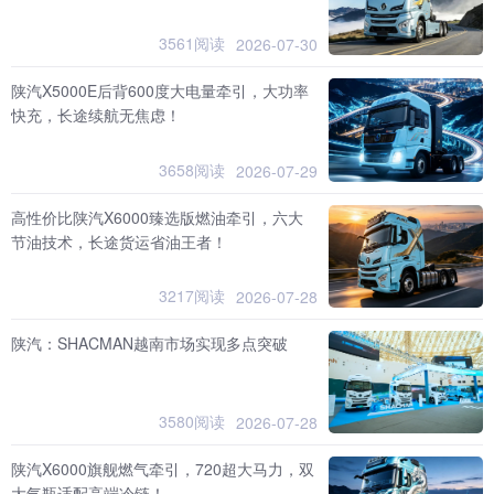
3561阅读
2026-07-30
陕汽X5000E后背600度大电量牵引，大功率
快充，长途续航无焦虑！
3658阅读
2026-07-29
高性价比陕汽X6000臻选版燃油牵引，六大
节油技术，长途货运省油王者！
3217阅读
2026-07-28
陕汽：SHACMAN越南市场实现多点突破
3580阅读
2026-07-28
陕汽X6000旗舰燃气牵引，720超大马力，双
大气瓶适配高端冷链！