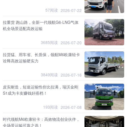
57阅读
2026-07-22
拉重货 跑山路，全新一代领航G6-LNG气体
机全场景适配高效运输
3685阅读
2026-07-20
拉货猛、用车省、长质保，领航M6欧康轻卡
诠释高效运输硬实力
3849阅读
2026-07-16
皮实耐造，短途运输性价比拉满，瑞沃金刚
S1成为卡友赚钱好搭档！
193阅读
2026-07-08
时代领航M6欧康轻卡：高效物流创业伙伴，
全场景运输可靠之选！