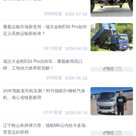
3585阅读
2026-07-02
重载运输市场新变局：瑞沃金刚ES5 Pro如何
定义高效运输新标准？
3412阅读
2026-06-29
瑞沃大金刚ES3 Pro自卸车：重载耐用高口
碑，工地动力效率双优解！
255阅读
2026-06-22
20年驾龄老司机实测！时代领航S1柳机气体
机，省心省钱更耐用
2191阅读
2026-06-16
辽宁鞍山朱师傅力荐：领航M6云内轻卡多场
景货运好搭档