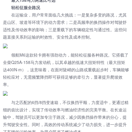
最大158马力两速比可选
轻松征服全路况
在运输业，用户常常面临几大挑战：一是复杂多变的路况，尤其
是山区、坡道等环境下的动力需求；二是高频率的换挡操作对驾驶舒
适性及传动效率的影响；三是重载下的车辆稳定性与通过性。这些问
题直接关系到运输的时效性、安全性及成本控制。
领航M6这款轻卡拥有强劲动力，能轻松征服各种路况。它搭载了
全柴Q25A-158马力发动机，以其卓越的低速大扭矩特性（最大扭矩
达400N·m），这意味着，在面对陡峭的山路或重载起步时，车辆能够
轻松应对，无需频繁降挡即可获得足够的牵引力，显著提升爬坡效
率。
与之匹配的6挡/8挡变速箱，不仅换挡平顺，力度适中，更通过精
细的齿比设计，实现了传动效率与燃油经济性的完美平衡。在长途运
输中，驾驶员可以更加专注于路况，减少因换挡操作带来的分心，提
升驾驶安全性。同时，高效的传动系统减少了动力损失，进一步提升
了车辆的运输效率，为用户节省了燃油成本。