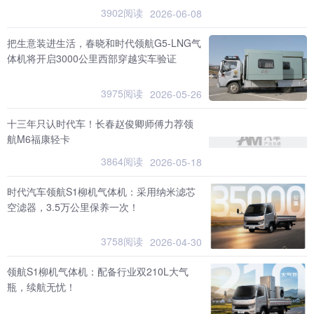
3902阅读
2026-06-08
把生意装进生活，春晓和时代领航G5-LNG气
体机将开启3000公里西部穿越实车验证
3975阅读
2026-05-26
十三年只认时代车！长春赵俊卿师傅力荐领
航M6福康轻卡
3864阅读
2026-05-18
时代汽车领航S1柳机气体机：采用纳米滤芯
空滤器，3.5万公里保养一次！
3758阅读
2026-04-30
领航S1柳机气体机：配备行业双210L大气
瓶，续航无忧！