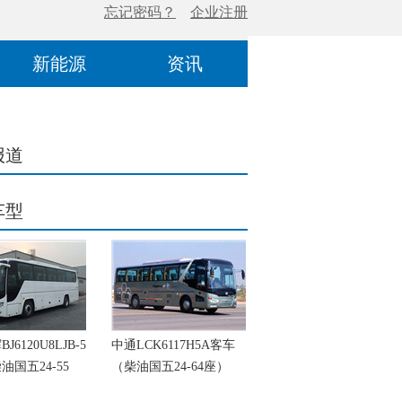
新能源
资讯
报道
车型
6120U8LJB-5
中通LCK6117H5A客车
油国五24-55
（柴油国五24-64座）