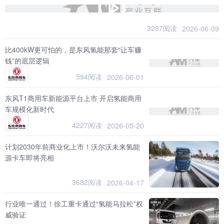
3287阅读
2026-06-09
比400kW更可怕的，是东风氢能那套“让车赚
钱”的底层逻辑
594阅读
2026-06-01
东风T1商用车新能源平台上市 开启氢能商用
车规模化新时代
4227阅读
2026-05-20
计划2030年前商业化上市！沃尔沃未来氢能
源卡车即将亮相
3682阅读
2026-04-17
行业唯一通过！徐工重卡通过“氢能马拉松”权
威验证