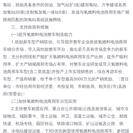
氢站，鼓励具备条件的加油、加气站扩(改)建加氢站。力争建成各类
加氢站20座(含制氢加氢一体站5座)，形成与氢燃料电池商用车推广规
模相匹配的加氢站基础设施网络。
三、支持政策和措施
(一)提升氢燃料电池整车制造能力
1.鼓励新车型产销联动。引导我市整车企业抢抓氢燃料电池商用
车细分市场，导入高性能整车平台，推出若干具有市场竞争力的新车
型，充分利用现有产能扩大氢燃料电池商用车生产比例，提升产能利
用率，扩大产销规模和市场占有率。对整车企业研发或导入氢燃料电
池商用车车型(含二类底盘)并投产上市实现销售的，综合考虑车价、
车型、产值和销量，给予单个车型最高5000万元的产销奖励。〔责任
单位：市经信局市新经济委、市投促局、市财政局、相关区(市)县政
府(管委会)〕
(二)加快氢燃料电池商用车示范应用
2.支持整车购置应用。重点在公共领域(公路及旅游客运、城市冷
链物流、城际重卡、渣土运输、环卫、混凝土运输、城市公交、邮政
快递、机场专线、园区转运、铁路港口物流、矿山运输及公路、铁
路、水电站建设运输，下同)优先购置使用氢燃料电池商用车。参照国