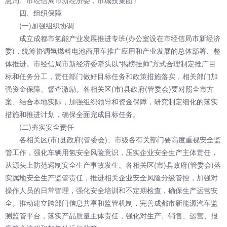
急局、市经信局市新经济委，市城投集团〕
四、组织保障
(一)加强组织协调
成立成都市氢能产业发展推进专班(办公室设在市经信局市新经济
委)，统筹协调氢燃料电池商用车推广应用和产业发展的总体部署、整
体推进。市经信局市新经济委牵头以“揭榜挂帅”方式合理制定推广目
标和任务分工，责任部门做好目标任务和政策措施落实，相关部门加
强资金保障、督查激励。各相关区(市)县政府(管委会)要对照全市方
案、结合本地实际，加强组织领导和资金保障，研究制定细化的落实
措施和推进计划，确保全面完成目标任务。
(二)夯实安全责任
各相关区(市)县政府(管委会)、市级各有关部门要高度重视安全监
管工作，强化车辆用氢安全风险意识，压实企业安全生产主体责任，
从源头上防范遏制安全生产事故发生。各相关区(市)县政府(管委会)落
实属地安全生产监管责任，推进相关企业安全风险分级管控，加强对
操作人员的日常管理，强化安全培训和不定期检查，确保生产运营安
全。推动建立跨部门信息共享和监管机制，完善成都市新能源汽车监
测监管平台，落实产品质量主体责任，强化对生产、销售、运营、报