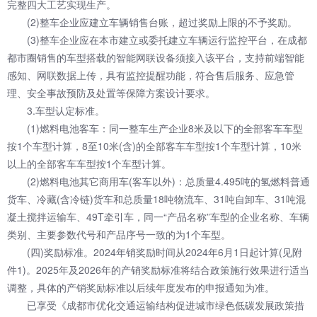
完整四大工艺实现生产。
(2)整车企业应建立车辆销售台账，超过奖励上限的不予奖励。
(3)整车企业应在本市建立或委托建立车辆运行监控平台，在成都
都市圈销售的车型搭载的智能网联设备须接入该平台，支持前端智能
感知、网联数据上传，具有监控提醒功能，符合售后服务、应急管
理、安全事故预防及处置等保障方案设计要求。
3.车型认定标准。
(1)燃料电池客车：同一整车生产企业8米及以下的全部客车车型
按1个车型计算，8至10米(含)的全部客车车型按1个车型计算，10米
以上的全部客车车型按1个车型计算。
(2)燃料电池其它商用车(客车以外)：总质量4.495吨的氢燃料普通
货车、冷藏(含冷链)货车和总质量18吨物流车、31吨自卸车、31吨混
凝土搅拌运输车、49T牵引车，同一“产品名称”车型的企业名称、车辆
类别、主要参数代号和产品序号一致的为1个车型。
(四)奖励标准。2024年销奖励时间从2024年6月1日起计算(见附
件1)。2025年及2026年的产销奖励标准将结合政策施行效果进行适当
调整，具体的产销奖励标准以后续年度发布的申报通知为准。
已享受《成都市优化交通运输结构促进城市绿色低碳发展政策措