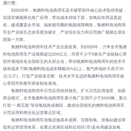
通行费。
到2026年，氢燃料电池商用车及关键零部件核心技术取得突破，
实现车辆规模化推广应用，带动成本持续下探，加氢站布局适度超
前，建成覆盖全市域、辐射都市圈的氢能保障网络，氢燃料电池商用
车全产业链生态体系更加健全，产业综合实力和示范推广规模位居全
国第一方阵。
氢燃料电池商用车技术产业全面发展。到2026年，力争全市氢燃
料电池商用车产业规模超过200亿元，培育不少于5家在产业链核心零
部件领域排名全国前五的头部企业，带动氢燃料电池商用车的技术升
级和成本下降(氢燃料电池成本降幅30%以上，氢气终端价不高于30
元/公斤)。打造产业链条完整、技术水平先进的氢燃料电池商用车核
心零部件和整车研发制造基地。
氢燃料电池商用车示范应用保持领先。扩大示范应用场景、创新
商业模式，全市氢燃料电池商用车累计推广应用不少于2000辆，重点
打造“一廊五路”等绿氢线路成都段，建成全国领先的燃料电池商用车
示范应用和商业化运营重点区域。
氢燃料电池商用车加氢设施基本成网。完善制氢、加氢站建设审
批和运营管理体系，在重点发展区域和近郊区(市)县布局建设加氢