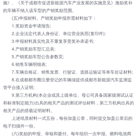
施》、《关于成都市促进新能源汽车产业发展的实施意见》激励奖补
的车辆不纳入该车型的产销奖励范围。
(五)申报材料。产销奖励申报所需材料如下：
1.奖励资金申请报告;
2.企业法定代表人身份证、单位营业执照(复印件);
3.申报材料真实性及不重复享受奖补承诺书;
4.产销奖励车型汇总表;
5.产销奖励车型公告参数页;
6.销售车辆明细表;
7.车辆合格证、销售发票、行驶证、道路运输证等单车佐证材料;
8.在成都都市圈注册登记的车辆须提供成都市新能源汽车监测监
管平台接入证明;
9.第三方机构(本企业或其上级单位、母公司具备国家级测试认证
和标准制定能力)出具的相关产品的测试评估材料，第三方机构出具的
相关产品的搭载证明材料。
上述纸质材料一式五份，每份加盖公章，同时提交加盖公章后的
电子扫描件一份。
(六)奖励的申报、审核和拨付。每年组织一次申报。燃料电池商