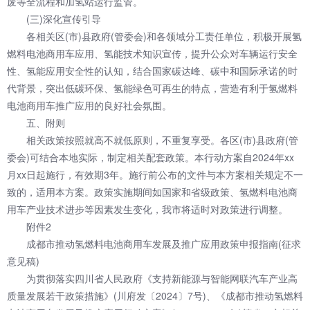
废等全流程和加氢站运行监管。
(三)深化宣传引导
各相关区(市)县政府(管委会)和各领域分工责任单位，积极开展氢
燃料电池商用车应用、氢能技术知识宣传，提升公众对车辆运行安全
性、氢能应用安全性的认知，结合国家碳达峰、碳中和国际承诺的时
代背景，突出低碳环保、氢能绿色可再生的特点，营造有利于氢燃料
电池商用车推广应用的良好社会氛围。
五、附则
相关政策按照就高不就低原则，不重复享受。各区(市)县政府(管
委会)可结合本地实际，制定相关配套政策。本行动方案自2024年xx
月xx日起施行，有效期3年。施行前公布的文件与本方案相关规定不一
致的，适用本方案。政策实施期间如国家和省级政策、氢燃料电池商
用车产业技术进步等因素发生变化，我市将适时对政策进行调整。
附件2
成都市推动氢燃料电池商用车发展及推广应用政策申报指南(征求
意见稿)
为贯彻落实四川省人民政府《支持新能源与智能网联汽车产业高
质量发展若干政策措施》(川府发〔2024〕7号)、《成都市推动氢燃料