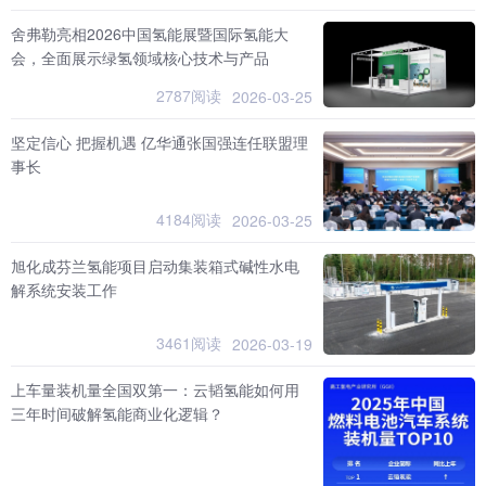
舍弗勒亮相2026中国氢能展暨国际氢能大
会，全面展示绿氢领域核心技术与产品
2787阅读
2026-03-25
坚定信心 把握机遇 亿华通张国强连任联盟理
事长
4184阅读
2026-03-25
旭化成芬兰氢能项目启动集装箱式碱性水电
解系统安装工作
3461阅读
2026-03-19
上车量装机量全国双第一：云韬氢能如何用
三年时间破解氢能商业化逻辑？