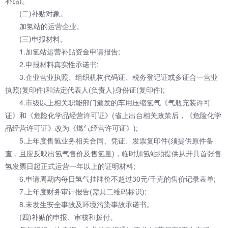
补贴)。
(二)补贴对象。
加氢站的运营企业。
(三)申报材料。
1.加氢站运营补贴资金申请报告;
2.申报材料真实性承诺书;
3.企业营业执照、组织机构代码证、税务登记证或多证合一营业
执照(复印件)和法定代表人(负责人)身份证(复印件);
4.市级以上相关职能部门颁发的车用压缩氢气《气瓶充装许可
证》和《危险化学品经营许可证》(省上出台相关政策后，《危险化学
品经营许可证》改为《燃气经营许可证》);
5.上年度售氢业务相关合同、凭证、发票复印件(须提供原件备
查，且应反映出氢气售价及售氢量)，临时加氢站须提供从开具首张售
氢发票日起正式运营一年以上的证明材料;
6.申请周期内每日氢气挂牌价不超过30元/千克的售价记录表单;
7.上年度财务审计报告(需具二维码标识);
8.未发生安全事故及环境污染事故承诺书。
(四)补贴的申报、审核和拨付。