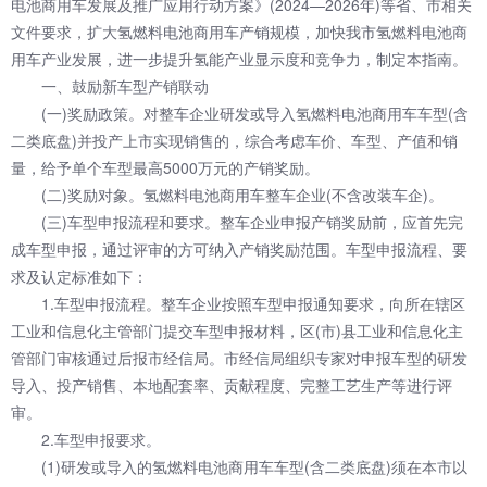
电池商用车发展及推广应用行动方案》(2024—2026年)等省、市相关
文件要求，扩大氢燃料电池商用车产销规模，加快我市氢燃料电池商
用车产业发展，进一步提升氢能产业显示度和竞争力，制定本指南。
一、鼓励新车型产销联动
(一)奖励政策。对整车企业研发或导入氢燃料电池商用车车型(含
二类底盘)并投产上市实现销售的，综合考虑车价、车型、产值和销
量，给予单个车型最高5000万元的产销奖励。
(二)奖励对象。氢燃料电池商用车整车企业(不含改装车企)。
(三)车型申报流程和要求。整车企业申报产销奖励前，应首先完
成车型申报，通过评审的方可纳入产销奖励范围。车型申报流程、要
求及认定标准如下：
1.车型申报流程。整车企业按照车型申报通知要求，向所在辖区
工业和信息化主管部门提交车型申报材料，区(市)县工业和信息化主
管部门审核通过后报市经信局。市经信局组织专家对申报车型的研发
导入、投产销售、本地配套率、贡献程度、完整工艺生产等进行评
审。
2.车型申报要求。
(1)研发或导入的氢燃料电池商用车车型(含二类底盘)须在本市以