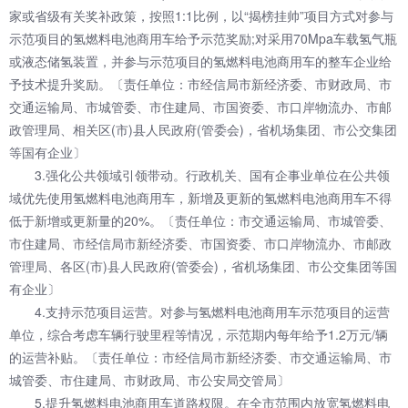
家或省级有关奖补政策，按照1:1比例，以“揭榜挂帅”项目方式对参与
示范项目的氢燃料电池商用车给予示范奖励;对采用70Mpa车载氢气瓶
或液态储氢装置，并参与示范项目的氢燃料电池商用车的整车企业给
予技术提升奖励。〔责任单位：市经信局市新经济委、市财政局、市
交通运输局、市城管委、市住建局、市国资委、市口岸物流办、市邮
政管理局、相关区(市)县人民政府(管委会)，省机场集团、市公交集团
等国有企业〕
3.强化公共领域引领带动。行政机关、国有企事业单位在公共领
域优先使用氢燃料电池商用车，新增及更新的氢燃料电池商用车不得
低于新增或更新量的20%。〔责任单位：市交通运输局、市城管委、
市住建局、市经信局市新经济委、市国资委、市口岸物流办、市邮政
管理局、各区(市)县人民政府(管委会)，省机场集团、市公交集团等国
有企业〕
4.支持示范项目运营。对参与氢燃料电池商用车示范项目的运营
单位，综合考虑车辆行驶里程等情况，示范期内每年给予1.2万元/辆
的运营补贴。〔责任单位：市经信局市新经济委、市交通运输局、市
城管委、市住建局、市财政局、市公安局交管局〕
5.提升氢燃料电池商用车道路权限。在全市范围内放宽氢燃料电