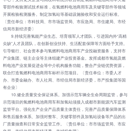
零部件检验测试技术标准，在氢燃料电池商用车及关键零部件等领域
开展检验检测服务。制定加氢站等基础设施验收和安全运行标准。
〔责任单位：市科技局、市市场监管局、市应急局、市住建局、市经
信局市新经济委〕
9.持续完善氢能产业生态。培育领军人才团队，引进国内外“高精
尖缺”人才及团队，在创新创业扶持、生活配套保障等方面给予支持。
引导银行、社会资本参与氢燃料电池商用车产业投融资服务，支持市
产业集团、链主企业等主体组建产业投资基金。发挥成都市氢能及燃
料电池产业发展促进会等中介机构服务功能，整合产业链优势资源，
联合打造氢燃料电池商用车标杆示范项目。〔责任单位：市委人才
办、市委金融办、市人社局、市经信局市新经济委，市产投集团等国
有企业〕
10.健全质量安全保证体系。加强示范车辆全生命周期监管，参与
示范项目的氢燃料电池商用车和加氢站须接入成都市新能源汽车监测
监管平台。强化生产企业产品质量主体责任，完善产品质量保障体系
和售后服务体系、加强对整车、关键零部件及加氢站设备等产品的出
厂质量抽查和日常安全监管工作。〔责任单位：市市场监管局、市应