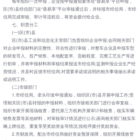
每年组织一次申报，企业按申报通知要求在“蓉易享”平台申报，
区(市)县经信部门在“蓉易享”平台审核通过后，并转报市经信局，市经
信局完成审核、审计等流程后，将资金拨付给企业。
七、职责分工
(一)区(市)县
区(市)县工业和信息化主管部门负责组织企业申报;会同相关部门
对企业申报材料的完整性、符合性进行审核，对整车企业及申报车型
的研发导入、投产销售、本地配套率、贡献程度、完整工艺生产等进
行初审，并将申报材料和审核结果报送市经信局;监测申报企业生产经
营情况，并及时反馈市经信局;对需要承诺或说明的相关事项做出承诺
或说明工作。
(二)市级部门
1.市经信局。牵头印发申报通知，组织区(市)县开展申报工作;受
理相关区(市)县转报的申报材料，组织市级相关部门进行会审复核，
组织专家开展现场核查，委托第三方机构开展审计和核查，核实车辆
销售发票等其他材料，对审核审计情况进行公示;函询相关部门核实车
辆上牌信息、重复享受奖励资金等情况;按程序拨付奖励资金。
2.市财政局。配合市经信局做好资金预算保障，组织开展绩效管