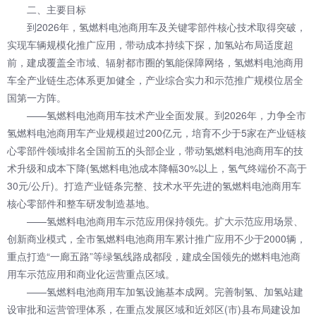
二、主要目标
到2026年，氢燃料电池商用车及关键零部件核心技术取得突破，
实现车辆规模化推广应用，带动成本持续下探，加氢站布局适度超
前，建成覆盖全市域、辐射都市圈的氢能保障网络，氢燃料电池商用
车全产业链生态体系更加健全，产业综合实力和示范推广规模位居全
国第一方阵。
——氢燃料电池商用车技术产业全面发展。到2026年，力争全市
氢燃料电池商用车产业规模超过200亿元，培育不少于5家在产业链核
心零部件领域排名全国前五的头部企业，带动氢燃料电池商用车的技
术升级和成本下降(氢燃料电池成本降幅30%以上，氢气终端价不高于
30元/公斤)。打造产业链条完整、技术水平先进的氢燃料电池商用车
核心零部件和整车研发制造基地。
——氢燃料电池商用车示范应用保持领先。扩大示范应用场景、
创新商业模式，全市氢燃料电池商用车累计推广应用不少于2000辆，
重点打造“一廊五路”等绿氢线路成都段，建成全国领先的燃料电池商
用车示范应用和商业化运营重点区域。
——氢燃料电池商用车加氢设施基本成网。完善制氢、加氢站建
设审批和运营管理体系，在重点发展区域和近郊区(市)县布局建设加