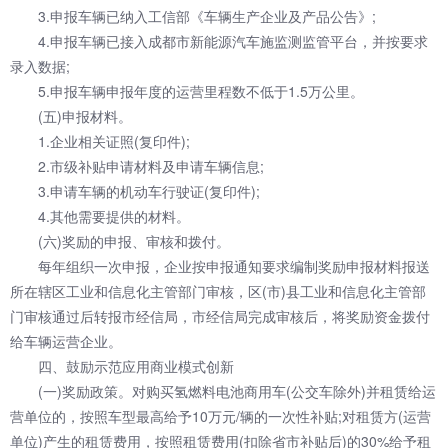
3.申报车辆已纳入工信部《车辆生产企业及产品公告》;
4.申报车辆已接入成都市新能源汽车施监测监管平台，并按要求
录入数据;
5.申报车辆申报年度的运营里程数不低于1.5万公里。
(五)申报材料。
1.企业相关证照(复印件);
2.市级补贴申请材料及申请车辆信息;
3.申请车辆的机动车行驶证(复印件);
4.其他需要提供的材料。
(六)奖励的申报、审核和拨付。
每年组织一次申报，企业按申报通知要求编制奖励申报材料报送
所在辖区工业和信息化主管部门审核，区(市)县工业和信息化主管部
门审核通过后转报市经信局，市经信局完成审核后，将奖励资金拨付
给车辆运营企业。
四、鼓励示范应用商业模式创新
(一)奖励政策。对购买氢燃料电池商用车(公交车除外)并租赁给运
营单位的，按照车型最高给予10万元/辆的一次性补贴;对租赁方(运营
单位)产生的租赁费用，按照租赁费用(扣除省市补贴后)的30%给予租