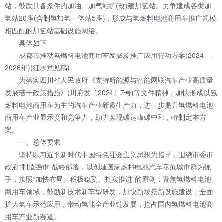
站，鼓励具备条件的加油、加气站扩(改)建加氢站。力争建成各类加
氢站20座(含制氢加氢一体站5座)，形成与氢燃料电池商用车推广规模
相匹配的加氢站基础设施网络。
具体如下
成都市推动氢燃料电池商用车发展及推广应用行动方案(2024—
2026年)(征求意见稿)
为落实四川省人民政府《支持新能源与智能网联汽车产业高质量
发展若干政策措施》(川府发〔2024〕7号)等文件精神，加快形成以氢
燃料电池商用车为主的汽车产业新质生产力，进一步提升氢燃料电池
商用车产业显示度和竞争力，助力实现碳达峰碳中和，特制定本方
案。
一、总体要求
坚持以习近平新时代中国特色社会主义思想为指导，围绕市委市
政府“制造强市”战略部署，以创建国家燃料电池汽车示范城市群为抓
手，按照“加快布局、积极稳妥、扎实推进”的原则，聚焦氢燃料电池
商用车领域，鼓励新技术新车型研发，加快新场景新设施建设，全面
扩大氢车示范应用，带动氢能全产业链发展，抢占国内氢燃料电池商
用车产业新赛道。