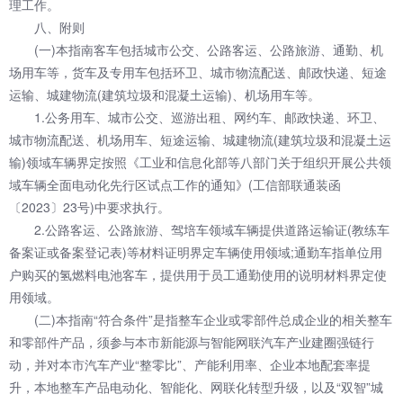
理工作。
八、附则
(一)本指南客车包括城市公交、公路客运、公路旅游、通勤、机
场用车等，货车及专用车包括环卫、城市物流配送、邮政快递、短途
运输、城建物流(建筑垃圾和混凝土运输)、机场用车等。
1.公务用车、城市公交、巡游出租、网约车、邮政快递、环卫、
城市物流配送、机场用车、短途运输、城建物流(建筑垃圾和混凝土运
输)领域车辆界定按照《工业和信息化部等八部门关于组织开展公共领
域车辆全面电动化先行区试点工作的通知》(工信部联通装函
〔2023〕23号)中要求执行。
2.公路客运、公路旅游、驾培车领域车辆提供道路运输证(教练车
备案证或备案登记表)等材料证明界定车辆使用领域;通勤车指单位用
户购买的氢燃料电池客车，提供用于员工通勤使用的说明材料界定使
用领域。
(二)本指南“符合条件”是指整车企业或零部件总成企业的相关整车
和零部件产品，须参与本市新能源与智能网联汽车产业建圈强链行
动，并对本市汽车产业“整零比”、产能利用率、企业本地配套率提
升，本地整车产品电动化、智能化、网联化转型升级，以及“双智”城