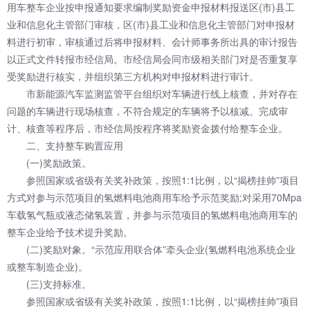
用车整车企业按申报通知要求编制奖励资金申报材料报送区(市)县工
业和信息化主管部门审核，区(市)县工业和信息化主管部门对申报材
料进行初审，审核通过后将申报材料、会计师事务所出具的审计报告
以正式文件转报市经信局。市经信局会同市级相关部门对是否重复享
受奖励进行核实，并组织第三方机构对申报材料进行审计。
市新能源汽车监测监管平台组织对车辆进行线上核查，并对存在
问题的车辆进行现场核查，不符合规定的车辆将予以核减。完成审
计、核查等程序后，市经信局按程序将奖励资金拨付给整车企业。
二、支持整车购置应用
(一)奖励政策。
参照国家或省级有关奖补政策，按照1:1比例，以“揭榜挂帅”项目
方式对参与示范项目的氢燃料电池商用车给予示范奖励;对采用70Mpa
车载氢气瓶或液态储氢装置，并参与示范项目的氢燃料电池商用车的
整车企业给予技术提升奖励。
(二)奖励对象。“示范应用联合体”牵头企业(氢燃料电池系统企业
或整车制造企业)。
(三)支持标准。
参照国家或省级有关奖补政策，按照1:1比例，以“揭榜挂帅”项目