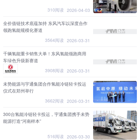
310阅读
2026-04-03
全价值链技术底蕴加持 东风汽车以深度合作
领跑氢能规模化赛道
3564阅读
2026-03-31
千辆氢能重卡销售大单！东风氢能领跑商用
车绿色升级新赛道
3908阅读
2026-03-31
未势能源与宇通集团合作氢能冷链轻卡投运
仪式在郑州举行
3662阅读
2026-03-31
300台氢能冷链轻卡投运，宇通集团携手未势
能源打造“河南样本”
516阅读
2026-03-30