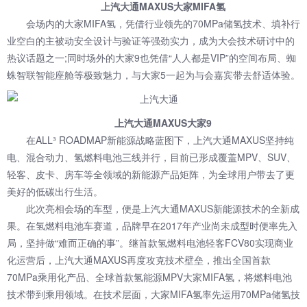
上汽大通MAXUS大家MIFA氢
会场内的大家MIFA氢，凭借行业领先的70MPa储氢技术、填补行
业空白的主被动安全设计与验证等强劲实力，成为大会技术研讨中的
热议话题之一;同时场外的大家9也凭借“人人都是VIP”的空间布局、蜘
蛛智联智能座舱等极致魅力，与大家5一起为与会嘉宾带去舒适体验。
上汽大通MAXUS大家9
在ALL³ ROADMAP新能源战略蓝图下，上汽大通MAXUS坚持纯
电、混合动力、氢燃料电池三线并行，目前已形成覆盖MPV、SUV、
轻客、皮卡、房车等全领域的新能源产品矩阵，为全球用户带去了更
美好的低碳出行生活。
此次亮相会场的车型，便是上汽大通MAXUS新能源技术的全新成
果。在氢燃料电池车赛道，品牌早在2017年产业尚未成型时便率先入
局，坚持做“难而正确的事”。继首款氢燃料电池轻客FCV80实现商业
化运营后，上汽大通MAXUS再度攻克技术壁垒，推出全国首款
70MPa乘用化产品、全球首款氢能源MPV大家MIFA氢，将燃料电池
技术带到乘用领域。在技术层面，大家MIFA氢率先运用70MPa储氢技