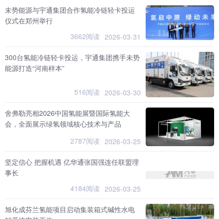
未势能源与宇通集团合作氢能冷链轻卡投运
仪式在郑州举行
3662阅读
2026-03-31
300台氢能冷链轻卡投运，宇通集团携手未势
能源打造“河南样本”
516阅读
2026-03-30
舍弗勒亮相2026中国氢能展暨国际氢能大
会，全面展示绿氢领域核心技术与产品
2787阅读
2026-03-25
坚定信心 把握机遇 亿华通张国强连任联盟理
事长
4184阅读
2026-03-25
旭化成芬兰氢能项目启动集装箱式碱性水电