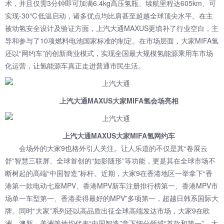
术，并且仅需3分钟即可加满6.4kg高压氢瓶、续航里程达605km、可
实现-30℃低温启动，诸多优点均比肩甚至超越全球顶尖水平。在主
被动氢安全设计及验证方面，上汽大通MAXUS更填补了行业空白，主
导和参与了10项燃料电池国家标准的制定。在市场层面，大家MIFA氢
还以“网约车”的创新商业模式，实现全国最大规模氢能源乘用车市场
化运营，让氢能源车真正走进普通市民生活。
上汽大通MAXUS大家MIFA氢会场亮相
上汽大通MAXUS大家MIFA氢网约车
会场外的大家9也格外引人关注。让人乐道的不仅是其“卷展云
舒”智慧三联屏、全球首创的“如影随形”等功能，更是其在全球市场不
断树起的高端“中国智造”标杆。近期，大家9在香港地区一举拿下“香
港第一款电动七座MPV、香港MPV新车注册排行榜第一、香港MPV市
场单一车型第一、香港卖得最好的MPV”多项第一，超越日韩系国际大
牌。同时“大家”系列还以高品质出征全球高端发达市场，大家9在欧
洲、澳新、美洲等地均代表“中国智造”拿下细分领域“首款和第一”，大