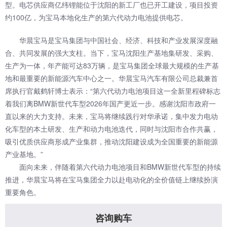
型。电芯供应商亿纬锂能位于沈阳的新工厂也已开工建设，项目投资
约100亿，为宝马本地化生产的第六代动力电池提供电芯。
华晨宝马是宝马集团与中国社会、经济、科技和产业发展深度融
合、共同发展的强大支柱。当下，宝马沈阳生产基地集研发、采购、
生产为一体，年产能可达83万辆，是宝马集团全球最大规模的生产基
地和最重要的新能源汽车中心之一。华晨宝马汽车有限公司总裁兼首
席执行官戴鹤轩博士表示：“第六代动力电池项目这一全新里程碑标志
着我们离BMW新世代车型2026年国产更近一步。感谢沈阳市政府一
直以来的大力支持。未来，宝马将继续践行对华承诺，集中发力电动
化车型的本土研发、生产和动力电池迭代，同时与沈阳市合作共赢，
吸引优质供应商形成产业集群，推动沈阳建设成为全国重要的新能源
产业基地。”
面向未来，伴随着第六代动力电池项目和BMW新世代车型的持续
推进，华晨宝马将在宝马集团全力以赴电动化的全价值链上继续扮演
重要角色。
咨询购车