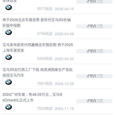
全球首发
3577阅读
2026-04-16
将于2026北京车展首秀 新世代宝马iX3长轴
距版申报图
3739阅读
2026-04-09
宝马发布新世代驾趣概念车预告图 将于2025
上海车展首发
5356阅读
2025-04-20
宝马X5在巴西工厂下线 南美洲国家生产首款
插混宝马汽车
7681阅读
2024-12-08
2024广州车展：售48.59万元，宝马i5
eDrive40L正式上市
7520阅读
2024-11-15