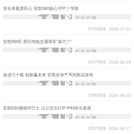
安全承载显匠心 安凯S80贴心守护上学路
3195阅读
2026-07-01
安凯N90E 景区纯电交通用车“新定义”
3347阅读
2026-06-29
奋进六十载 创新赢未来 安凯全场景系列新品发布
3396阅读
2026-06-29
安凯E60微循环巴士 让公交出行延伸到街头巷尾
3557阅读
2026-06-17