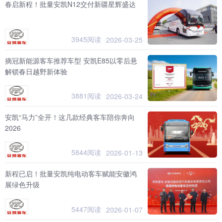
春启新程！批量安凯N12交付新疆星辉盛达
3945阅读
2026-03-25
摘冠新能源客车推荐车型 安凯E85以零后悬
解锁春日越野新体验
3881阅读
2026-03-24
安凯“马力”全开！这几款经典客车陪你奔向
2026
5844阅读
2026-01-13
新程已启！批量安凯纯电动客车赋能安徽鸿
展绿色升级
5447阅读
2026-01-07