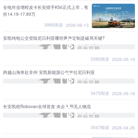
全电作业增程皮卡长安猎手K50正式上市，售
价14.19-17.89万
3985阅读
2026-06-13
安凯纯电公交登陆尼日利亚哪些量身定制是破局关键?
3380阅读
2026-05-19
跨越山海奔赴非州 安凯新能源公交发往尼日利亚
3475阅读
2026-05-18
长安凯程Robovan全球首发 央企入局无人物流
3547阅读
2026-04-26