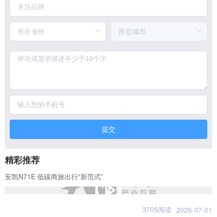
提交
精彩推荐
安凯N71E 低碳商旅出行“新范式”
3705阅读
2026-07-01