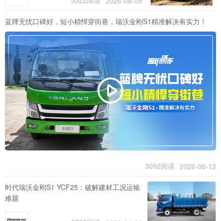
3322阅读
2026-08-05
蓝牌无忧口碑好，短小精悍穿街巷，瑞沃金刚S1精准解决有实力！
3092阅读
2026-06-12
时代瑞沃金刚S1 YCF25：破解建材工况运输
难题