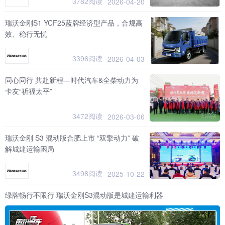
3782阅读
2026-04-20
瑞沃金刚S1 YCF25蓝牌经济型产品，合规高
效、稳行无忧
3396阅读
2026-04-03
同心同行 共赴新程—时代汽车&全柴动力为
卡友“祈福太平”
3472阅读
2026-03-06
瑞沃金刚 S3 混动版合肥上市 “双擎动力” 破
解城建运输困局
3498阅读
2025-10-22
绿牌畅行不限行 瑞沃金刚S3混动版是城建运输利器