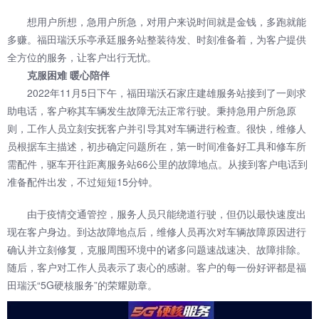
想用户所想，急用户所急，对用户来说时间就是金钱，多跑就能
多赚。福田瑞沃乐亭承廷服务站整装待发、时刻准备着，为客户提供
全方位的服务，让客户出行无忧。
克服困难 暖心陪伴
2022年11月5日下午，福田瑞沃石家庄建雄服务站接到了一则求
助电话，客户称其车辆发生故障无法正常行驶。秉持急用户所急原
则，工作人员立刻安抚客户并引导其对车辆进行检查。很快，维修人
员根据车主描述，初步确定问题所在，第一时间准备好工具和修车所
需配件，驱车开往距离服务站66公里的故障地点。从接到客户电话到
准备配件出发，不过短短15分钟。
由于疫情交通管控，服务人员只能绕道行驶，但仍以最快速度出
现在客户身边。到达故障地点后，维修人员再次对车辆故障原因进行
确认并立刻修复，克服周围环境中的诸多问题速战速决、故障排除。
随后，客户对工作人员表示了衷心的感谢。客户的每一份好评都是福
田瑞沃“5G硬核服务”的荣耀勋章。