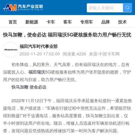
首页
新能源
卡车
客车
专用车
品牌
技术
快马加鞭，使命必达 福田瑞沃5G硬核服务助力用户畅行无忧
福田汽车时代事业部
2022-11-20 17:02:00
阅读量:4226
来源:中国卡车网
初冬降临，风烈寒升。天气虽寒，但有福田瑞沃在的地方，总有
温暖抚人心。
福田瑞沃
5G硬核服务始终为用户张开隐形的翅膀，守护
用户的征程与归途，助力用户畅行无忧。
快马加鞭 使命必达
2022年11月12日下午，
福田瑞沃
乐亭承廷服务站接到一通紧急救
援电话，客户描述道：“车辆在行驶过程中突然无法运作，希望能尽快
得到救援!”对于这通电话，服务站高度重视，快马加鞭立刻出发，仅
半小时便到达用户所在地。随后，维修人员迅速对车辆发动机进行检
查，发现问题后凭借熟练的维修技巧第一时间为客户解决问题。