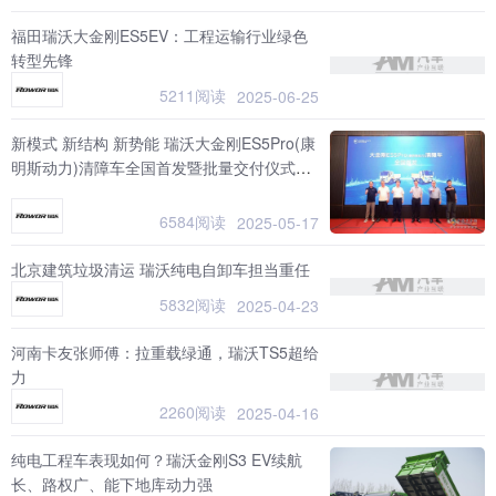
福田瑞沃大金刚ES5EV：工程运输行业绿色
转型先锋
5211阅读
2025-06-25
新模式 新结构 新势能 瑞沃大金刚ES5Pro(康
明斯动力)清障车全国首发暨批量交付仪式圆
满举行
6584阅读
2025-05-17
北京建筑垃圾清运 瑞沃纯电自卸车担当重任
5832阅读
2025-04-23
河南卡友张师傅：拉重载绿通，瑞沃TS5超给
力
2260阅读
2025-04-16
纯电工程车表现如何？瑞沃金刚S3 EV续航
长、路权广、能下地库动力强