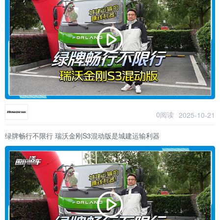
0阅读
2025-10-21
绿牌畅行不限行 瑞沃金刚S3混动版是城建运输利器