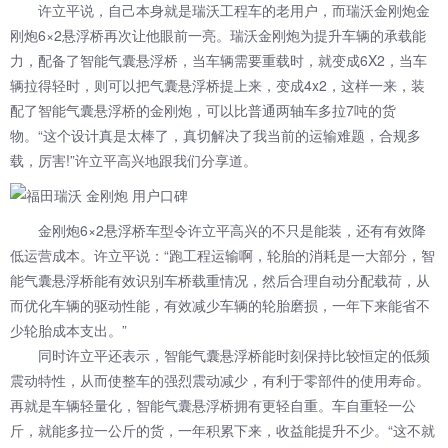
许立平说，自己本身就是瑞沃工程车的老用户，而瑞沃金刚炮金
刚炮6×2悬浮桥再次让他眼前一亮。瑞沃金刚炮为提升车辆的承载能
力，配备了智能气囊悬浮桥，当车辆需要重载时，就变成6X2，当车
辆拉得轻时，则可以把气囊悬浮桥提上来，变成4x2，这样一来，装
配了智能气囊悬浮桥的金刚炮，可以比普通两轴车多拉7吨的货
物。“这个设计真是太棒了，真切解决了我当前的运输难题，合规多
载，厉害!”许立平高兴地跟我们分享道。
金刚炮6×2悬浮桥车型令许立平高兴的不只是能装，还有有效降
低运营成本。许立平说：“跑工程运输啊，轮胎的消耗是一大部分，智
能气囊悬浮桥能有效识别车桥载重情况，然后合理自动分配载荷，从
而优化车辆的驱动性能，有效减少车辆的轮胎磨损，一年下来能省不
少轮胎成本支出。”
同时许立平还表示，智能气囊悬浮桥能时刻保持比较恒定的低频
震动特性，从而使整车的强烈震动减少，有利于零部件的使用寿命。
再就是车辆轻量化，智能气囊悬浮桥拥有更轻自重。车自重轻一公
斤，就能多拉一公斤的货，一年积累下来，收益能提升不少。“这不就