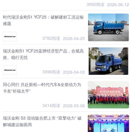
3092阅读
2026-06-12
时代瑞沃金刚S1 YCF25：破解建材工况运输
难题
3782阅读
2026-04-20
瑞沃金刚S1 YCF25蓝牌经济型产品，合规高
效、稳行无忧
3396阅读
2026-04-03
同心同行 共赴新程—时代汽车&全柴动力为
卡友“祈福太平”
3414阅读
2026-03-06
瑞沃金刚 S3 混动版合肥上市 “双擎动力” 破
解城建运输困局