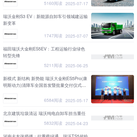
5160阅读
2025-07-17
瑞沃金刚S3 EV：新能源自卸车引领城建运输
新变革
1747阅读
2025-07-07
福田瑞沃大金刚ES5EV：工程运输行业绿色
转型先锋
5211阅读
2025-06-25
新模式 新结构 新势能 瑞沃大金刚ES5Pro(康
明斯动力)清障车全国首发暨批量交付仪式圆
满举行
6584阅读
2025-05-17
北京建筑垃圾清运 瑞沃纯电自卸车担当重任
5832阅读
2025-04-23
河南卡友张师傅：拉重载绿通，瑞沃TS5超给