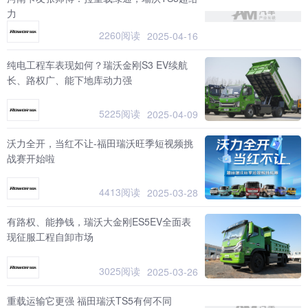
力
2260阅读
2025-04-16
纯电工程车表现如何？瑞沃金刚S3 EV续航
长、路权广、能下地库动力强
5225阅读
2025-04-09
沃力全开，当红不让-福田瑞沃旺季短视频挑
战赛开始啦
4413阅读
2025-03-28
有路权、能挣钱，瑞沃大金刚ES5EV全面表
现征服工程自卸市场
3025阅读
2025-03-26
重载运输它更强 福田瑞沃TS5有何不同