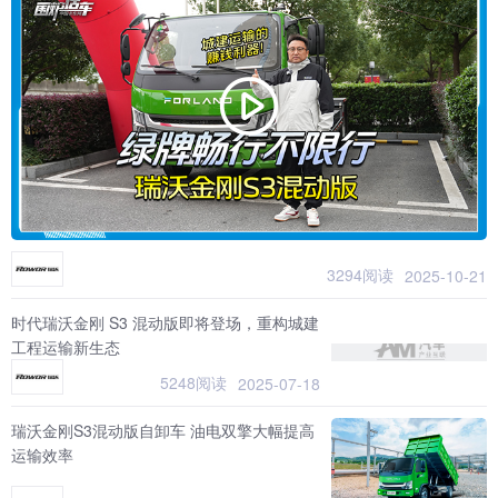
3294阅读
2025-10-21
时代瑞沃金刚 S3 混动版即将登场，重构城建
工程运输新生态
5248阅读
2025-07-18
瑞沃金刚S3混动版自卸车 油电双擎大幅提高
运输效率