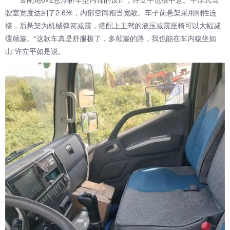
驶室宽度达到了2.6米，内部空间相当宽敞。车子前悬架采用刚性连
接，后悬架为机械弹簧减震，搭配上主驾的液压减震座椅可以大幅减
缓颠簸。“这款车真是舒服极了，多颠簸的路，我也能在车内稳坐如
山”许立平如是说。