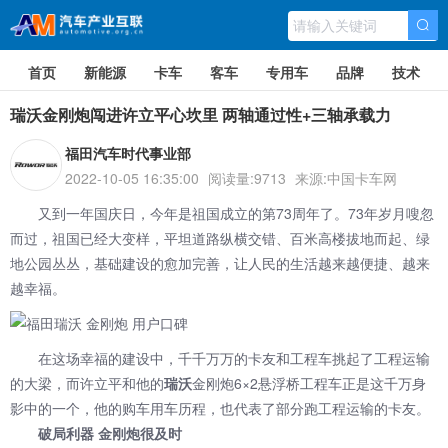
首页
新能源
卡车
客车
专用车
品牌
技术
瑞沃金刚炮闯进许立平心坎里 两轴通过性+三轴承载力
福田汽车时代事业部
2022-10-05 16:35:00
阅读量:9713
来源:中国卡车网
又到一年国庆日，今年是祖国成立的第73周年了。73年岁月嗖忽
而过，祖国已经大变样，平坦道路纵横交错、百米高楼拔地而起、绿
地公园丛丛，基础建设的愈加完善，让人民的生活越来越便捷、越来
越幸福。
在这场幸福的建设中，千千万万的卡友和工程车挑起了工程运输
的大梁，而许立平和他的
瑞沃
金刚炮6×2悬浮桥工程车正是这千万身
影中的一个，他的购车用车历程，也代表了部分跑工程运输的卡友。
破局利器 金刚炮很及时