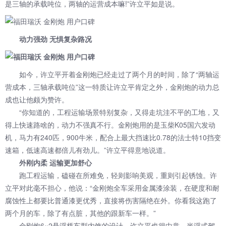
是三轴的承载吨位，两轴的运营成本嘛!”许立平如是说。
动力强劲 无惧复杂路况
如今，许立平开着金刚炮已经走过了两个月的时间，除了“两轴运
营成本，三轴承载吨位”这一特质让许立平肯定之外，金刚炮的动力总
成也让他颇为赞许。
“你知道的，工程运输场景特别复杂，又得走坑洼不平的工地，又
得上快速路啥的，动力不强真不行。金刚炮用的是玉柴K05国六发动
机，马力有240匹，900牛米，配合上最大挡速比0.78的法士特10挡变
速箱，低速高速都倍儿有劲儿。”许立平得意地说道。
外刚内柔 运输更加舒心
跑工程运输，磕碰在所难免，轻则影响美观，重则引起锈蚀。许
立平对此毫不担心，他说：“金刚炮全车采用金属漆涂装，在硬度和耐
腐蚀性上都要比普通漆更优秀，直接将伤害隔绝在外。你看我这跑了
两个月的车，除了有点脏，其他的跟新车一样。”
金刚炮6×2悬浮桥车型内饰的设计，许立平也很中意。半浮式驾