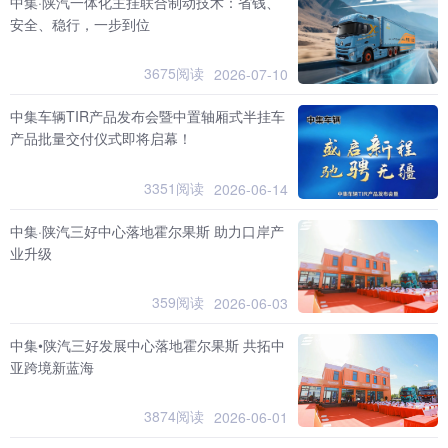
中集·陕汽一体化主挂联合制动技术：省钱、
安全、稳行，一步到位
3675阅读
2026-07-10
中集车辆TIR产品发布会暨中置轴厢式半挂车
产品批量交付仪式即将启幕！
3351阅读
2026-06-14
中集·陕汽三好中心落地霍尔果斯 助力口岸产
业升级
359阅读
2026-06-03
中集•陕汽三好发展中心落地霍尔果斯 共拓中
亚跨境新蓝海
3874阅读
2026-06-01