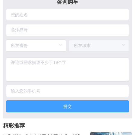
咨询购车
提交
精彩推荐