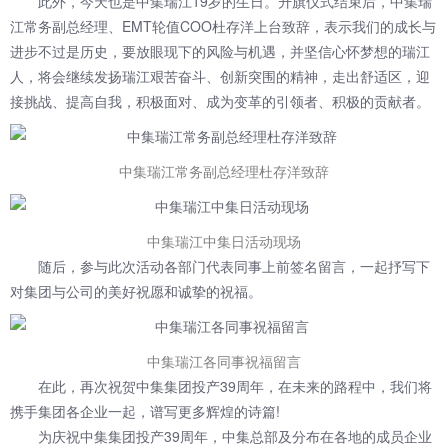
此外，今天也是中集瑞江19岁的生日。升旗仪式结束后，中集瑞
江常务副总经理、EMT轮值COO杜存洋上台致辞，表示我们的成长与
进步不过是历史，要放眼现下的风险与机遇，并坚信心怀梦想的瑞江
人，将会继续发扬瑞江艰苦奋斗、创新突围的精神，走出舒适区，迎
接挑战、提高自我，积极面对、成为变革的引领者、积极的贡献者。
中集瑞江常务副总经理杜存洋致辞
中集瑞江中集日活动现场
随后，参与此次活动各部门代表同事上前签名留言，一起抒写下
对集团与公司的美好祝愿和诚挚的祝福。
中集瑞江各同事祝福留言
在此，再次祝贺中集集团投产39周年，在未来的路程中，我们将
携手集团各企业一起，谱写更多辉煌的诗篇!
为庆祝中集集团投产39周年，中集总部及分布在各地的成员企业