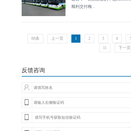
顺利交付梅...
88条
上一页
1
2
3
4
11
下一页
反馈咨询