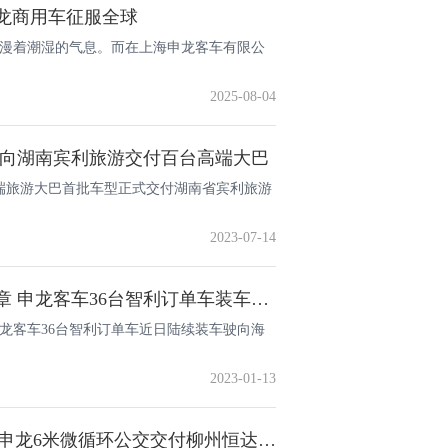
龙商用车征服全球
弥漫着潮湿的气息。而在上海申龙客车有限公
2025-08-04
将向湖南宾利旅游交付百台高端大巴
台高端旅游大巴首批车型正式交付湖南省宾利旅游
2023-07-14
开启南美洲中国智造新篇章 申龙客车36台智利订单车装车发运
，申龙客车36台智利订单车近日陆续装车驶向海
2023-01-13
投身“敬老爱老”专线 广西申龙6米微循环公交交付柳州恒达巴士