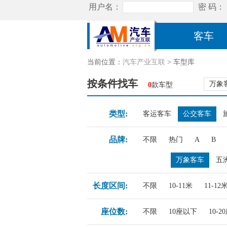
客车
当前位置：
汽车产业互联
> 车型库
按条件找车
万象
0
款车型
类型:
客运客车
公交客车
品牌:
不限
热门
A
B
万象客车
五
长度区间:
不限
10-11米
11-12
座位数:
不限
10座以下
10-2