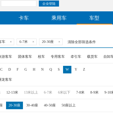
卡车
乘用车
车型
客车
×
6-7米
×
20-30座
×
清除全部筛选条件
旅游客车
团体客车
校车
专用客车
牵引车
载货车
自卸
C
D
F
G
H
N
Q
S
W
Y
Z
洲龙客车
米
12-13米
13米以上
6-7米
6米以下
7-8米
8-9米
9-10
0座
20-30座
30-40座
40-50座
50座以上