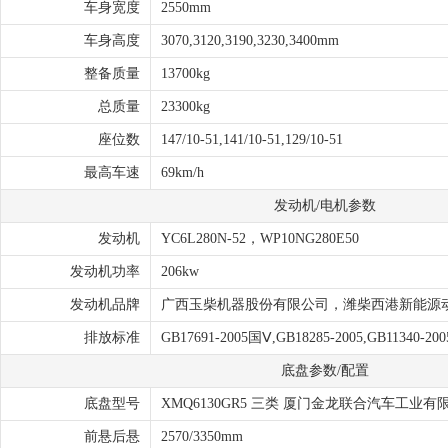
车身宽度
2550mm
车身高度
3070,3120,3190,3230,3400mm
整备质量
13700kg
总质量
23300kg
座位数
147/10-51,141/10-51,129/10-51
最高车速
69km/h
发动机/电机参数
发动机
YC6L280N-52，WP10NG280E50
发动机功率
206kw
发动机品牌
广西玉柴机器股份有限公司，潍柴西港新能源
排放标准
GB17691-2005国Ⅴ,GB18285-2005,GB11340-200
底盘参数/配置
底盘型号
XMQ6130GR5 三类 厦门金龙联合汽车工业有
前悬后悬
2570/3350mm