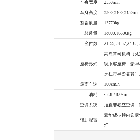
车身宽度
2550mm
车身高度
3300,3400,3450mm
整备质量
12770kg
总质量
18000,16500kg
座位数
24-55,24-57,24-65,
高靠背司机椅（减
座椅形式
调乘客座椅，豪华
护栏带导游靠背）
最高车速
100km/h
油耗
≤20L/100km
空调系统
顶置非独立空调，
豪华成型顶内饰豪
辅助配置
灯