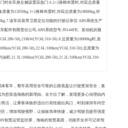
开门时在车身左侧设置应急门.6.2+2座椅布置时,对应总质量
整备质量为12050kg.3+2座椅布置时,对应总质量为18000kg,对
70kg.7.该车应装带卫星定位功能的行驶记录仪.ABS系统生产
车配件有限责任公司,ABS系统型号:JN144FB。发动机的最
L280-50),218kW(YC6L310-50).8.总质量为18000kg时,发
0km(YC6L280-50),22.6L/100km(YC6L310-50);总质量为
耗:21.3L/100km(YC6L280-50),21.2L/100km(YC6L310-
团体客车，整车采用安全可靠的公路底盘让行驶更加安全，集
成为您首选海格的新理由。全方位了解，发现更多心动理由内
全简洁，让乘客体验舒适出行高性能出风口，时刻保持车内空
驶区，增加驾驶视野，让操纵简单快捷，减少驾驶员疲劳强度
B0S智慧运营监控屏，海格的智慧基因，功能齐全并可记录驾