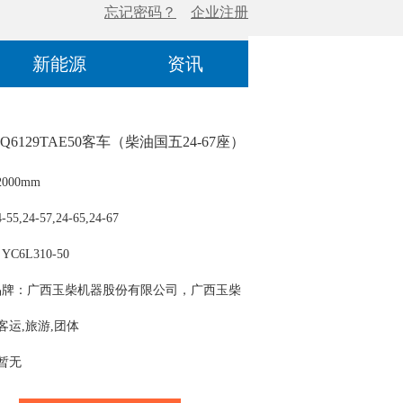
新能源
资讯
Q6129TAE50客车（柴油国五24-67座）
000mm
5,24-57,24-65,24-67
C6L310-50
品牌：广西玉柴机器股份有限公司，广西玉柴
份有限公司
 客运,旅游,团体
 暂无