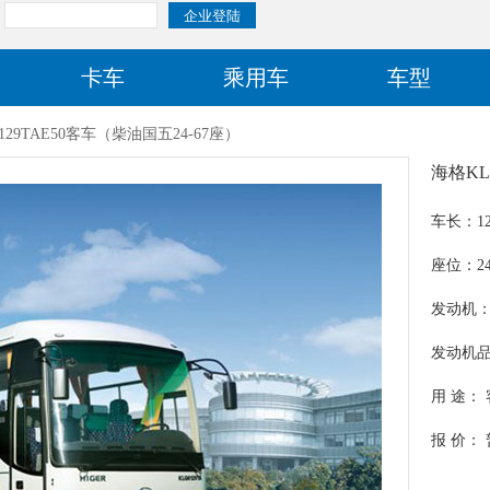
卡车
乘用车
车型
129TAE50客车（柴油国五24-67座）
海格KL
车长：12
座位：24-5
发动机：Y
发动机
机器股
用 途：
报 价：