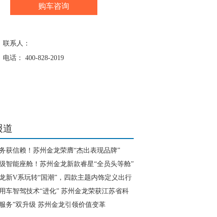
购车咨询
联系人：
电话： 400-828-2019
报道
务获信赖！苏州金龙荣膺“杰出表现品牌”
级智能座舱！苏州金龙新款睿星“全员头等舱”
龙新V系玩转“国潮”，四款主题内饰定义出行
用车智驾技术“进化” 苏州金龙荣获江苏省科
奖二等奖
+服务”双升级 苏州金龙引领价值变革