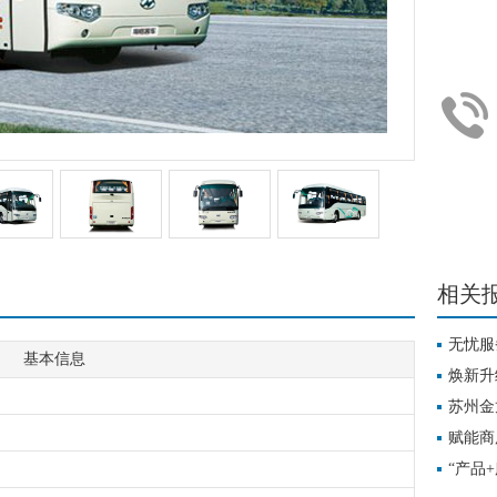
相关
无忧服
基本信息
焕新升
苏州金
新美学
赋能商
学技术
“产品