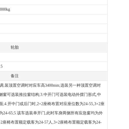
1000kg
轮胎
.5
备注
空调,装顶置空调时对应车高3400mm;选装另一种顶置空调对
 2.侧窗可选装推拉窗结构;3.中开门可选装电动外摆门形式,中
4.开中门或后门时,2+2座椅布置对应座位数为24-55,3+2座
24-65;5.该车选装单开门,此时车身两侧所有应急窗均为外
2座椅布置额定载客为24-57人,3+2座椅布置额定载客为24-