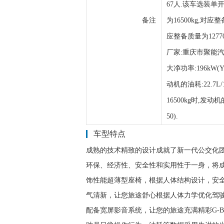
67人.该车选装单
备注
为16500kg,对应
应整备质量为127
厂家:重庆市聚能汽
大净功率:196kW(YC6
动机的油耗:22.7L/10
16500kg时,发动机的油
50).
车型特点
成熟的技术精致的设计成就了新一代公交化
环保、经济性、安全性和实用性于一身，将
饰性能超薄型座椅，根据人体结构设计，安
气清新，让您旅途舒心根据人体力学优化驾
配备宽屏影音系统，让您的旅途充满精彩G-