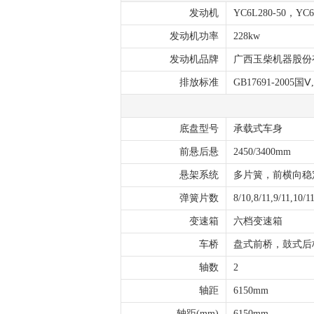
发动机
YC6L280-50，YC6
发动机功率
228kw
发动机品牌
广西玉柴机器股份
排放标准
GB17691-2005国Ⅴ,
底盘型号
承载式车身
前悬后悬
2450/3400mm
悬架系统
多片簧，前横向稳
弹簧片数
8/10,8/11,9/11,10/11
变速箱
六档变速箱
车桥
盘式前桥，鼓式后
轴数
2
轴距
6150mm
轴距(mm)
6150mm