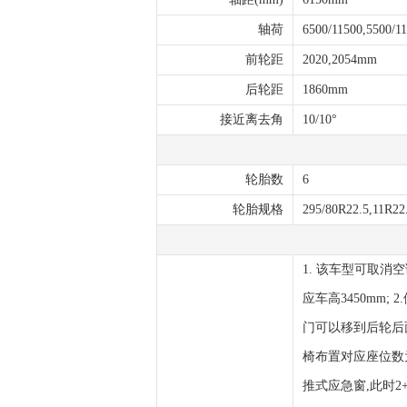
轴荷
6500/11500,5500/1
前轮距
2020,2054mm
后轮距
1860mm
接近离去角
10/10°
轮胎数
6
轮胎规格
295/80R22.5,11R22
1. 该车型可取消
应车高3450mm;
门可以移到后轮后面;
椅布置对应座位数为
推式应急窗,此时2+