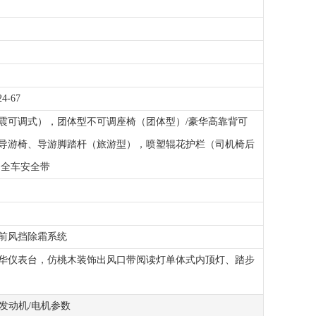
24-67
震可调式），团体型不可调座椅（团体型）/豪华高靠背可
导游椅、导游脚踏杆（旅游型），喷塑辊花护栏（司机椅后
,全车安全带
前风挡除霜系统
华仪表台，仿桃木装饰出风口带阅读灯单体式内顶灯、踏步
发动机/电机参数