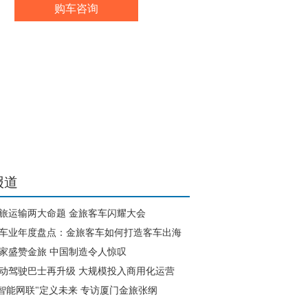
购车咨询
力股份有限公司
报道
旅运输两大命题 金旅客车闪耀大会
车业年度盘点：金旅客车如何打造客车出海
本”
家盛赞金旅 中国制造令人惊叹
动驾驶巴士再升级 大规模投入商用化运营
5"智能网联"定义未来 专访厦门金旅张纲