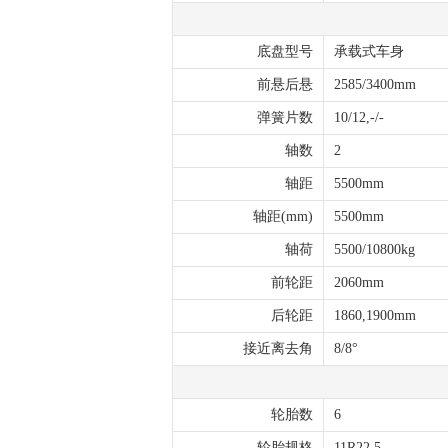
底盘型号
承载式车身
前悬后悬
2585/3400mm
弹簧片数
10/12,-/-
轴数
2
轴距
5500mm
轴距(mm)
5500mm
轴荷
5500/10800kg
前轮距
2060mm
后轮距
1860,1900mm
接近离去角
8/8°
轮胎数
6
轮胎规格
11R22.5