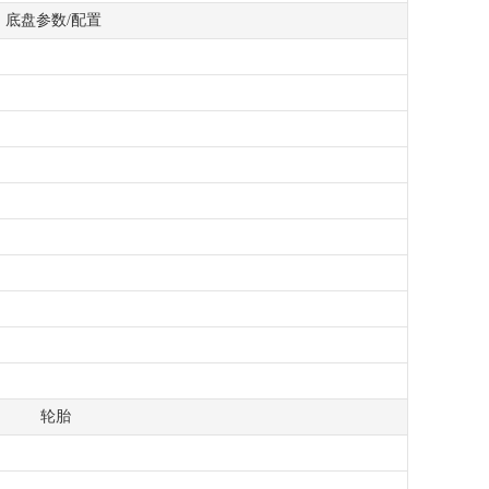
底盘参数/配置
轮胎