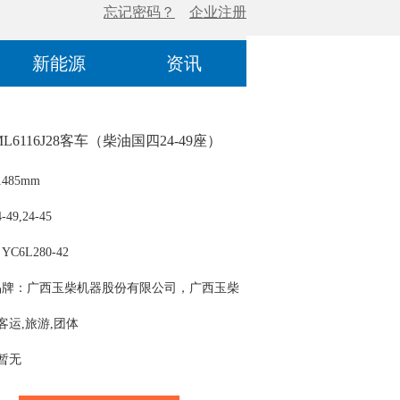
新能源
资讯
L6116J28客车（柴油国四24-49座）
485mm
49,24-45
C6L280-42
品牌：广西玉柴机器股份有限公司，广西玉柴
份有限公司，潍柴动力股份有限公司，潍柴动
 客运,旅游,团体
有限公司，东风康明斯发动机有限公司，上海
 暂无
动机有限公司，广西玉柴机器股份有限公司，