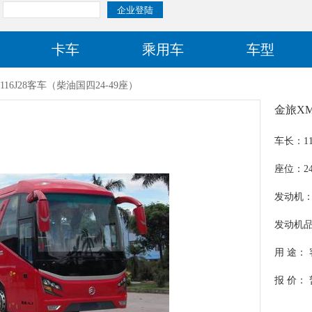
卡车
乘用车
车型
116J28客车（柴油国四24-49座）
金旅XM
车长：11
座位：24-
发动机：Y
发动机
机器股
用 途：
力股份
报 价：
日野发