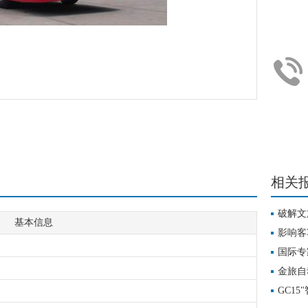
潍柴动
相关
破解文
基本信息
影响客
“中国样
国际专
金旅自
GC1