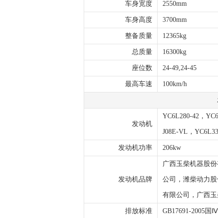
车身宽度
2550mm
车身高度
3700mm
整备质量
12365kg
总质量
16300kg
座位数
24-49,24-45
最高车速
100km/h
YC6L280-42，YC6
发动机
J08E-VL，YC6L33
发动机功率
206kw
广西玉柴机器股份
发动机品牌
公司，潍柴动力股
有限公司，广西玉
排放标准
GB17691-2005国Ⅳ