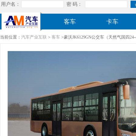
客车
卡车
当前位置：
汽车产业互联
>
客车
>豪沃JK6129GN公交车（天然气国四24-