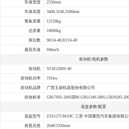
车身宽度
2550mm
车身高度
3400,3240,3180mm
整备质量
12150kg
总质量
18000kg
座位数
90/24-48,83/24-48
最高车速
69km/h
发动机/电机参数
发动机
YC6G260N-40
发动机功率
191kw
发动机品牌
广西玉柴机器股份有限公司
排放标准
GB17691-2005国Ⅳ,GB11340-2005,GB18285-20
底盘参数/配置
底盘型号
ZZ6127GM1DC 三类 中国重型汽车集团有限
前悬后悬
2640/3350mm