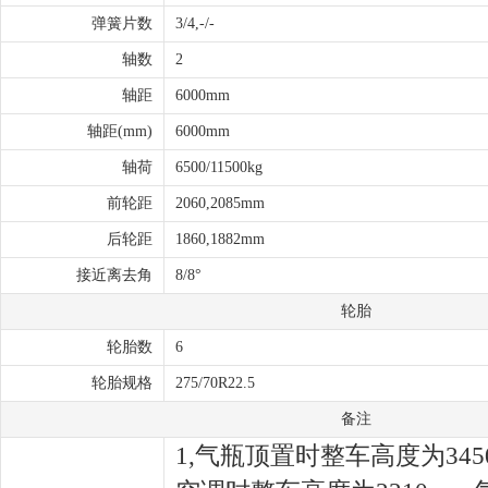
弹簧片数
3/4,-/-
轴数
2
轴距
6000mm
轴距(mm)
6000mm
轴荷
6500/11500kg
前轮距
2060,2085mm
后轮距
1860,1882mm
接近离去角
8/8°
轮胎
轮胎数
6
轮胎规格
275/70R22.5
备注
1,气瓶顶置时整车高度为345