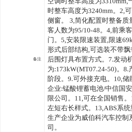
空调时整车高度为3310mm
时整车高度为3240mm。2
侧窗。 3,简化配置时整备质量
客人数为95/10-48。4,
门。5,安装限速装置,限速69k
形式后部结构,可选装不带飘
后围灯具布置方式。7.发动
备注
为:173kW(MT07.24-50
阶段。9.可外接充电。10,
企业:锰酸锂蓄电池/中信国
限公司。11,可在全国销售。
左短右长样式。13,ABS系统型号
生产企业为威伯科汽车控制系
司。