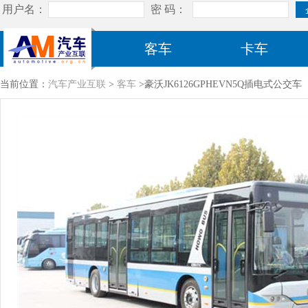
客车
卡车
当前位置：
汽车产业互联
>
客车
>豪沃JK6126GPHEVN5Q插电式公交车