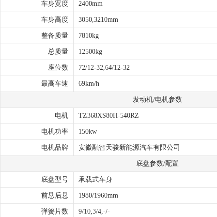
车身宽度
2400mm
车身高度
3050,3210mm
整备质量
7810kg
总质量
12500kg
座位数
72/12-32,64/12-32
最高车速
69km/h
发动机/电机参数
电机
TZ368XS80H-540RZ
电机功率
150kw
电机品牌
安徽融智天骏新能源汽车有限公司
底盘参数/配置
底盘型号
承载式车身
前悬后悬
1980/1960mm
弹簧片数
9/10,3/4,-/-