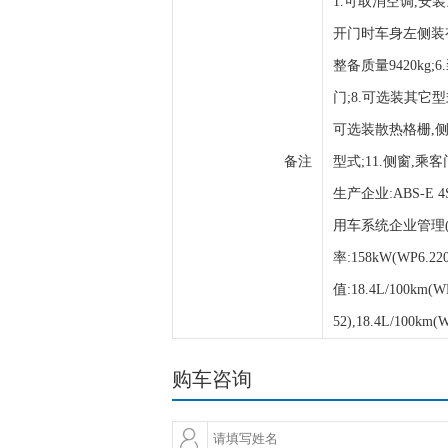
1.可取消空调,安装
开门时车身左侧装有应
整备质量9420k
门;8.可选装其它
可选装散热格栅,
备注
型式;11.侧窗,乘
生产企业:ABS-E 
用车系统企业管理(
率:158kW(WP6.220
值:18.4L/100km(WP
52),18.4L/100km(
购车咨询