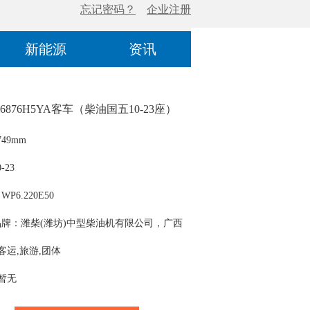
新能源
资讯
6876H5YA客车（柴油国五10-23座）
49mm
-23
P6.220E50
牌：潍柴(潍坊)中型柴油机有限公司，广西
器股份有限公司，潍柴动力股份有限公司
 客运,旅游,团体
 暂无