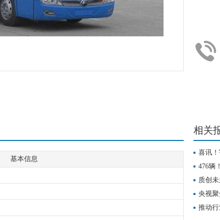
相关
喜讯！
基本信息
一名”
476
质创未
五”答卷
央视聚
推动行