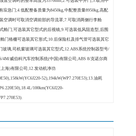
顶置空调时的整车高度为3370mm;2.可选装中开门;3.取消中
急门;4.低配整备质量为8450kg,中配整质量8950kg,高配
g;6.装空调时可取消空调前部的导流罩;7.可取消两侧行李舱
型式舱门;可选装其它型式的后视镜;9.可选装低风阻造型,后围
侧舱门格栅可选装其它形式;10.后保险杠及排气管可选装其它
客门玻璃,司机窗玻璃可选装其它型式;12.ABS系统控制器型号/
4S/4M/威伯科汽车控制系统(中国)有限公司;ABS 8/克诺尔商
上海)有限公司;12.发动机净功
E50),158kW(YC6J220-52),194kW(WP7.270E53);13.油耗
6.220E50),18.4L/100km(YC6J220-
WP7.270E53).