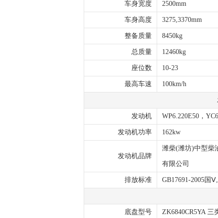
车身宽度
2500mm
车身高度
3275,3370mm
整备质量
8450kg
总质量
12460kg
座位数
10-23
最高车速
100km/h
发动机
WP6.220E50，YC6
发动机功率
162kw
潍柴(潍坊)中型
发动机品牌
有限公司
排放标准
GB17691-2005国Ⅴ,
底盘型号
ZK6840CR5Y