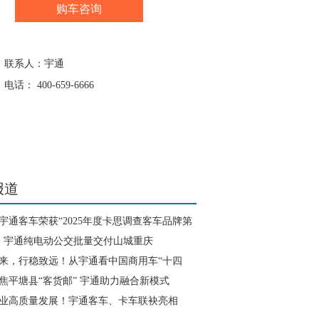
购车咨询
联系人：宇通
电话： 400-659-6666
报道
宇通客车荣获“2025年度卡思调查客车品牌第
辆！宇通纯电动公交批量交付山城重庆
来，行稳致远！从宇通看中国商用车“十四
焦平塘县“客货邮” 宇通助力融合新模式
业高质量发展！宇通客车、卡车联袂亮相