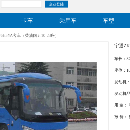
卡车
乘用车
车型
76H5YA客车（柴油国五10-23座）
宇通ZK
车长：87
座位：10
发动机：W
发动机品
玉柴机
用 途：
报 价：