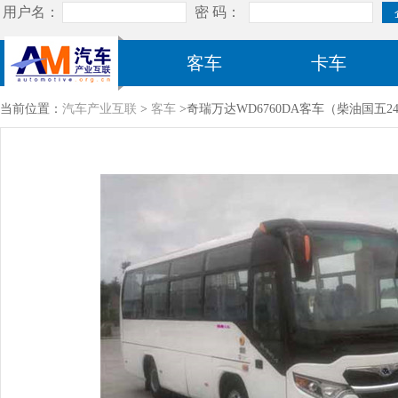
客车
卡车
当前位置：
汽车产业互联
>
客车
>奇瑞万达WD6760DA客车（柴油国五24