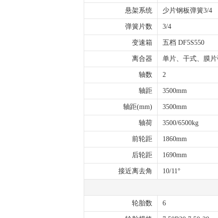
悬架系统
少片钢板弹簧3/4
弹簧片数
3/4
变速箱
五档 DF5S550
离合器
单片、干式、膜片弹
轴数
2
轴距
3500mm
轴距(mm)
3500mm
轴荷
3500/6500kg
前轮距
1860mm
后轮距
1690mm
接近离去角
10/11°
轮胎数
6