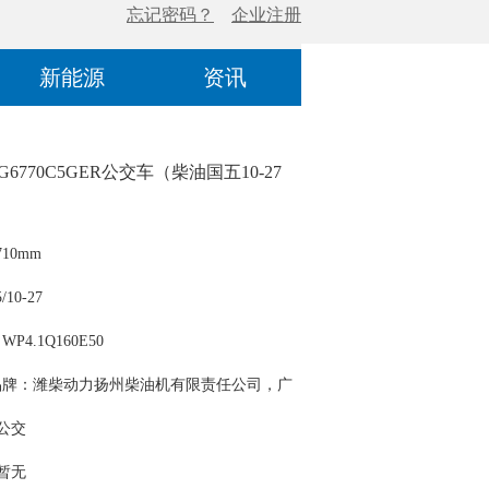
新能源
资讯
G6770C5GER公交车（柴油国五10-27
10mm
10-27
P4.1Q160E50
品牌：潍柴动力扬州柴油机有限责任公司，广
机器股份有限公司
 公交
 暂无