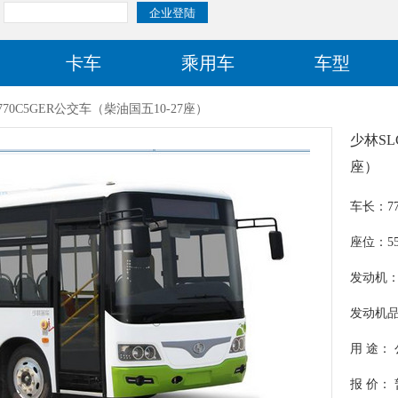
卡车
乘用车
车型
770C5GER公交车（柴油国五10-27座）
少林SL
座）
车长：77
座位：55/
发动机：W
发动机
西玉柴
用 途：
报 价：