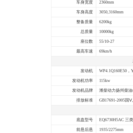
车身宽度
2360mm
车身高度
3050,3160mm
整备质量
6200kg
总质量
10000kg
座位数
55/10-27
最高车速
69km/h
发动机
WP4.1Q160E50，Y
发动机功率
115kw
发动机品牌
潍柴动力扬州柴油
排放标准
GB17691-2005国Ⅴ,
底盘型号
EQ6730H5AC
前悬后悬
1935/2275mm