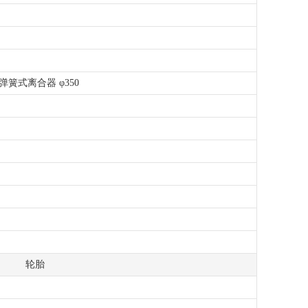
簧式离合器 φ350
轮胎