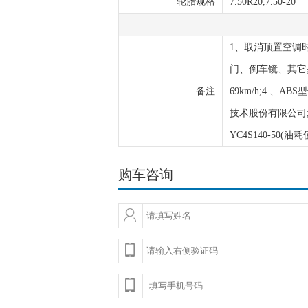
轮胎规格
7.50R20,7.50-20
1、取消顶置空调时,
门、倒车镜、其它
备注
69km/h;4.、AB
技术股份有限公司;5、
YC4S140-50(油
购车咨询