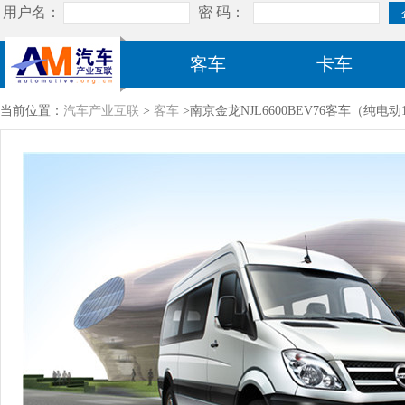
客车
卡车
当前位置：
汽车产业互联
>
客车
>南京金龙NJL6600BEV76客车（纯电动1