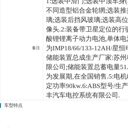
1:选装中滑门;选装中顶车身(车
不同造型铝合金轮辋;选装推
璃;选装后挡风玻璃;选装高
像头.2:装备带卫星定位的行
酸锂锂离子动力电池,单体
为IMP18/66/133-12AH
备注
储能装置总成生产厂家:苏
限公司;储能装置总蓄电量51.1
为发展期,在全国销售.5:电机
定功率90kw.6:ABS型号/生
丰汽车电控系统有限公司.
车型特点