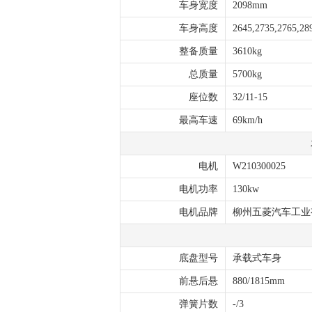
车身宽度
2098mm
车身高度
2645,2735,2765,2
整备质量
3610kg
总质量
5700kg
座位数
32/11-15
最高车速
69km/h
电机
W210300025
电机功率
130kw
电机品牌
柳州五菱汽车工业
底盘型号
承载式车身
前悬后悬
880/1815mm
弹簧片数
-/3