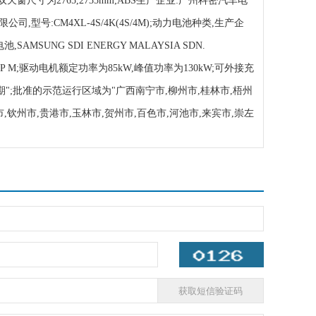
同双天窗尺寸为2765,2735mm;ABS生产企业:广州科密汽车电
司,型号:CM4XL-4S/4K(4S/4M);动力电池种类,生产企
SAMSUNG SDI ENERGY MALAYSIA SDN.
50-22P M;驱动电机额定功率为85kW,峰值功率为130kW;可外接充
期";批准的示范运行区域为"广西南宁市,柳州市,桂林市,梧州
市,钦州市,贵港市,玉林市,贺州市,百色市,河池市,来宾市,崇左