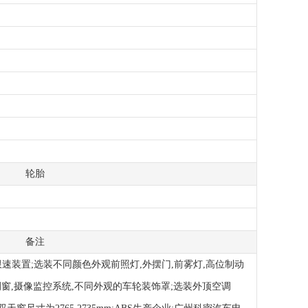
轮胎
备注
限速装置;选装不同颜色外观前照灯,外摆门,前雾灯,高位制动
侧窗,摄像监控系统,不同外观的车轮装饰罩;选装外顶空调