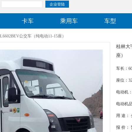
卡车
乘用车
车型
6602BEV公交车（纯电动11-15座）
桂林大宇
座）
车长：60
座位：32/
电动机：W
电动机
用 途：
报 价：