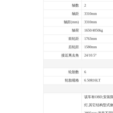
轴数
2
轴距
3310mm
轴距(mm)
3310mm
轴荷
1650/4050kg
前轮距
1763mm
后轮距
1580mm
接近离去角
24/10.5°
轮胎数
6
轮胎规格
6.50R16LT
该车有OBD;安装
灯,其它结构型式