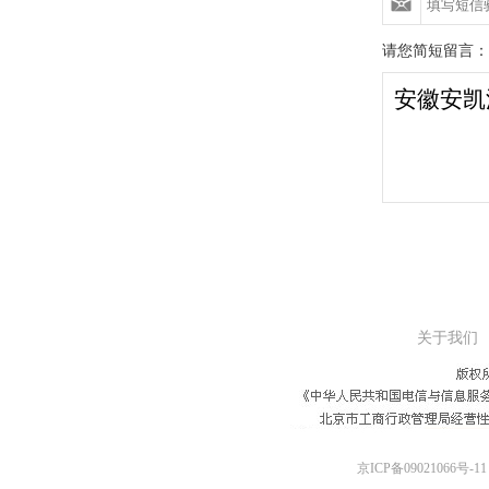
请您简短留言：
关于我们
京ICP备09021066号-11