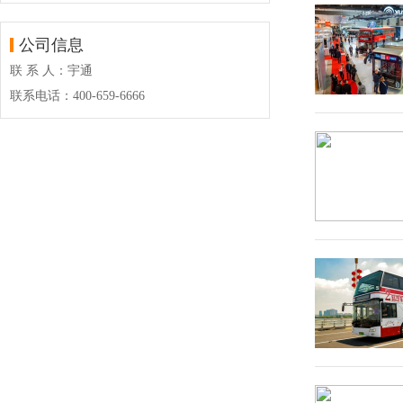
公司信息
联 系 人：宇通
联系电话：400-659-6666