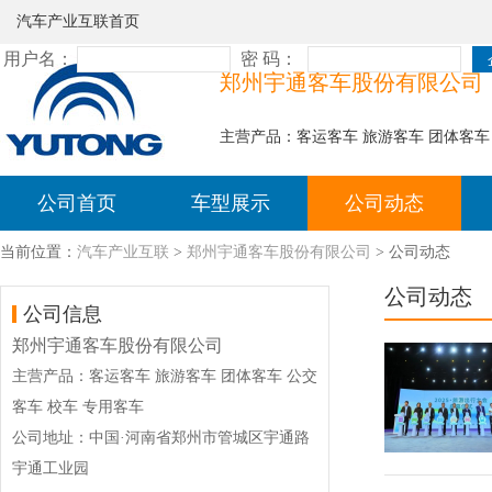
汽车产业互联首页
郑州宇通客车股份有限公司
主营产品：客运客车 旅游客车 团体客车
公司首页
车型展示
公司动态
当前位置：
汽车产业互联
>
郑州宇通客车股份有限公司
> 公司动态
公司动态
公司信息
郑州宇通客车股份有限公司
主营产品：客运客车 旅游客车 团体客车 公交
客车 校车 专用客车
公司地址：中国·河南省郑州市管城区宇通路
宇通工业园